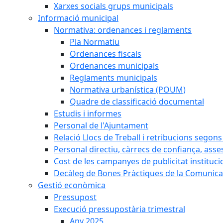
Xarxes socials grups municipals
Informació municipal
Normativa: ordenances i reglaments
Pla Normatiu
Ordenances fiscals
Ordenances municipals
Reglaments municipals
Normativa urbanística (POUM)
Quadre de classificació documental
Estudis i informes
Personal de l'Ajuntament
Relació Llocs de Treball i retribucions segon
Personal directiu, càrrecs de confiança, asse
Cost de les campanyes de publicitat instituci
Decàleg de Bones Pràctiques de la Comunicac
Gestió econòmica
Pressupost
Execució pressupostària trimestral
Any 2025