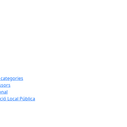
s categories
ssors
onal
ió Local Pública