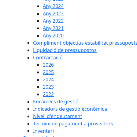
Any 2024
Any 2023
Any 2022
Any 2021
Any 2020
Compliment objectius estabilitat pressupost
Liquidació de pressupostos
Contractació
2026
2025
2024
2023
2022
Encàrrecs de gestió
Indicadors de gestió econòmica
Nivell d'endeutament
Termini de pagament a proveïdors
Inventari