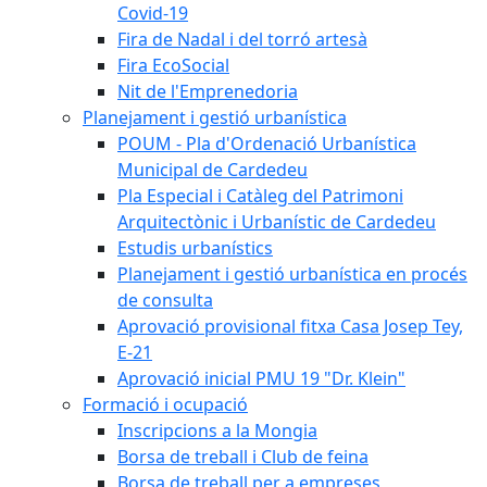
Covid-19
Fira de Nadal i del torró artesà
Fira EcoSocial
Nit de l'Emprenedoria
Planejament i gestió urbanística
POUM - Pla d'Ordenació Urbanística
Municipal de Cardedeu
Pla Especial i Catàleg del Patrimoni
Arquitectònic i Urbanístic de Cardedeu
Estudis urbanístics
Planejament i gestió urbanística en procés
de consulta
Aprovació provisional fitxa Casa Josep Tey,
E-21
Aprovació inicial PMU 19 "Dr. Klein"
Formació i ocupació
Inscripcions a la Mongia
Borsa de treball i Club de feina
Borsa de treball per a empreses