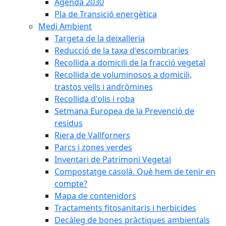
Agenda 2030
Pla de Transició energètica
Medi Ambient
Targeta de la deixalleria
Reducció de la taxa d'escombraries
Recollida a domicili de la fracció vegetal
Recollida de voluminosos a domicili,
trastos vells i andròmines
Recollida d'olis i roba
Setmana Europea de la Prevenció de
residus
Riera de Vallforners
Parcs i zones verdes
Inventari de Patrimoni Vegetal
Compostatge casolà. Què hem de tenir en
compte?
Mapa de contenidors
Tractaments fitosanitaris i herbicides
Decàleg de bones pràctiques ambientals