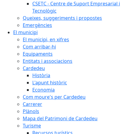
CSETC - Centre de Suport Empresarial i
Tecnològic
Queixes, suggeriments i propostes
Emergències
El municipi
El municipi, en xifres
Com arribar-hi
Equipaments
Entitats i associacions
Cardedeu
Història
L'apunt històric
Economia
Com moure's per Cardedeu
Carrerer
Plànols
Mapa del Patrimoni de Cardedeu
Turisme
Recursos turístics