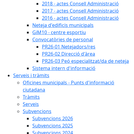
2018 - actes Consell Administració
2017 - actes Consell Administració
2016 - actes Consell Administració
Neteja d'edificis municipals
GiM10 - centre esportiu
Convocatòries de personal
PR26-01 Netejadors/res
PR26-02 Direcció d'àrea
PR26-03 Peó especialitzat/da de neteja
Sistema intern d'informació
Serveis i tràmits
Oficines municipals - Punts d'informació
ciutadana
Tràmits
Serveis
Subvencions
Subvencions 2026
Subvencions 2025
Subvencions 2024