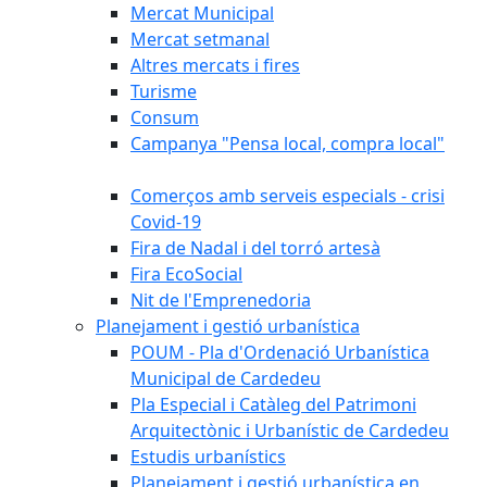
Mercat Municipal
Mercat setmanal
Altres mercats i fires
Turisme
Consum
Campanya "Pensa local, compra local"
Comerços amb serveis especials - crisi
Covid-19
Fira de Nadal i del torró artesà
Fira EcoSocial
Nit de l'Emprenedoria
Planejament i gestió urbanística
POUM - Pla d'Ordenació Urbanística
Municipal de Cardedeu
Pla Especial i Catàleg del Patrimoni
Arquitectònic i Urbanístic de Cardedeu
Estudis urbanístics
Planejament i gestió urbanística en