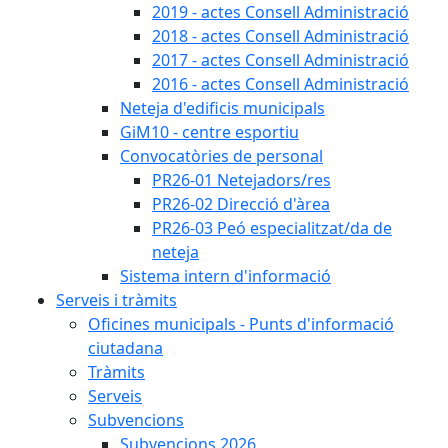
2019 - actes Consell Administració
2018 - actes Consell Administració
2017 - actes Consell Administració
2016 - actes Consell Administració
Neteja d'edificis municipals
GiM10 - centre esportiu
Convocatòries de personal
PR26-01 Netejadors/res
PR26-02 Direcció d'àrea
PR26-03 Peó especialitzat/da de
neteja
Sistema intern d'informació
Serveis i tràmits
Oficines municipals - Punts d'informació
ciutadana
Tràmits
Serveis
Subvencions
Subvencions 2026