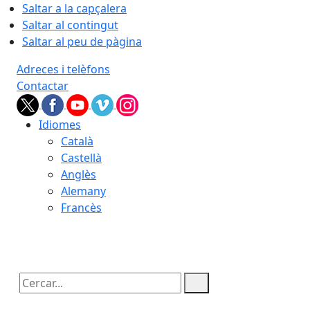
Saltar a la capçalera
Saltar al contingut
Saltar al peu de pàgina
Adreces i telèfons
Contactar
Idiomes
Català
Castellà
Anglès
Alemany
Francès
05.08.2026 | 21:52
Cercar: