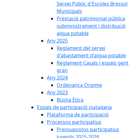
Servei Públic d'Escoles Bressol
Municipals
Prestació patrimonial pública
subministrament i distribució
aigua potable
Any 2025
Reglament del servei
d'abastament d'aigua potable
Reglament Casals i espais gent
gran
Any 2024
Ordenança Orpime
Any 2023
Bústia Ètica
Espais de participació ciutadana
Plataforma de participació
Processos participatius
Pressupostos participatius
juvenils 2025-2026