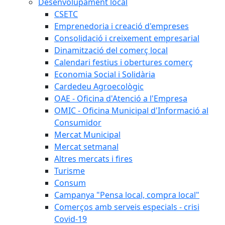
Desenvolupament local
CSETC
Emprenedoria i creació d'empreses
Consolidació i creixement empresarial
Dinamització del comerç local
Calendari festius i obertures comerç
Economia Social i Solidària
Cardedeu Agroecològic
OAE - Oficina d'Atenció a l'Empresa
OMIC - Oficina Municipal d'Informació al
Consumidor
Mercat Municipal
Mercat setmanal
Altres mercats i fires
Turisme
Consum
Campanya "Pensa local, compra local"
Comerços amb serveis especials - crisi
Covid-19