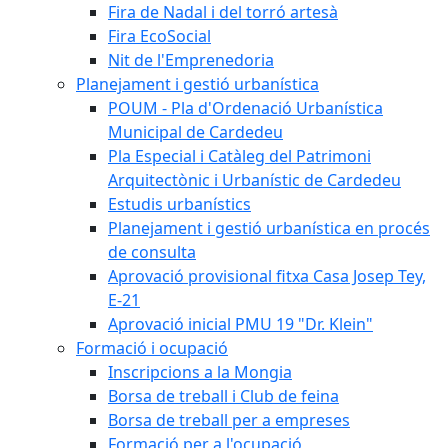
Fira de Nadal i del torró artesà
Fira EcoSocial
Nit de l'Emprenedoria
Planejament i gestió urbanística
POUM - Pla d'Ordenació Urbanística
Municipal de Cardedeu
Pla Especial i Catàleg del Patrimoni
Arquitectònic i Urbanístic de Cardedeu
Estudis urbanístics
Planejament i gestió urbanística en procés
de consulta
Aprovació provisional fitxa Casa Josep Tey,
E-21
Aprovació inicial PMU 19 "Dr. Klein"
Formació i ocupació
Inscripcions a la Mongia
Borsa de treball i Club de feina
Borsa de treball per a empreses
Formació per a l'ocupació