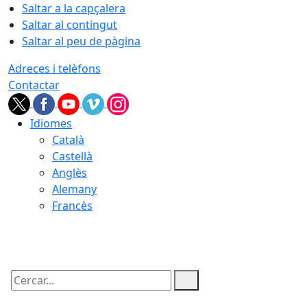
Saltar a la capçalera
Saltar al contingut
Saltar al peu de pàgina
Adreces i telèfons
Contactar
Idiomes
Català
Castellà
Anglès
Alemany
Francès
07.08.2026 | 23:31
Cercar: