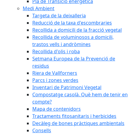
Pla de Transició energètica
Medi Ambient
Targeta de la deixalleria
Reducció de la taxa d'escombraries
Recollida a domicili de la fracció vegetal
Recollida de voluminosos a domicili,
trastos vells i andròmines
Recollida d'olis i roba
Setmana Europea de la Prevenció de
residus
Riera de Vallforners
Parcs i zones verdes
Inventari de Patrimoni Vegetal
Compostatge casolà. Què hem de tenir en
compte?
Mapa de contenidors
Tractaments fitosanitaris i herbicides
Decàleg de bones pràctiques ambientals
Consells