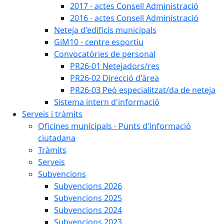
2017 - actes Consell Administració
2016 - actes Consell Administració
Neteja d'edificis municipals
GiM10 - centre esportiu
Convocatòries de personal
PR26-01 Netejadors/res
PR26-02 Direcció d'àrea
PR26-03 Peó especialitzat/da de neteja
Sistema intern d'informació
Serveis i tràmits
Oficines municipals - Punts d'informació
ciutadana
Tràmits
Serveis
Subvencions
Subvencions 2026
Subvencions 2025
Subvencions 2024
Subvencions 2023