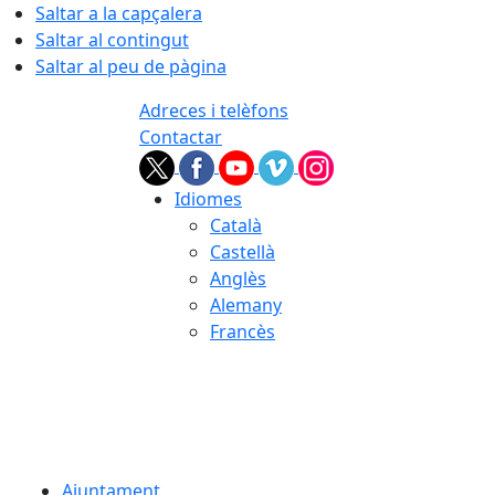
Saltar a la capçalera
Saltar al contingut
Saltar al peu de pàgina
Adreces i telèfons
Contactar
Idiomes
Català
Castellà
Anglès
Alemany
Francès
06.08.2026 | 18:10
Ajuntament