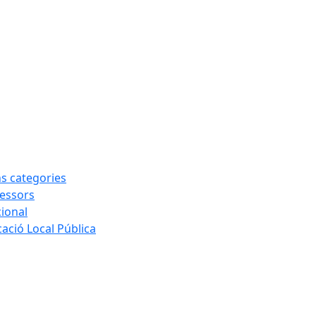
ns categories
sessors
cional
ació Local Pública