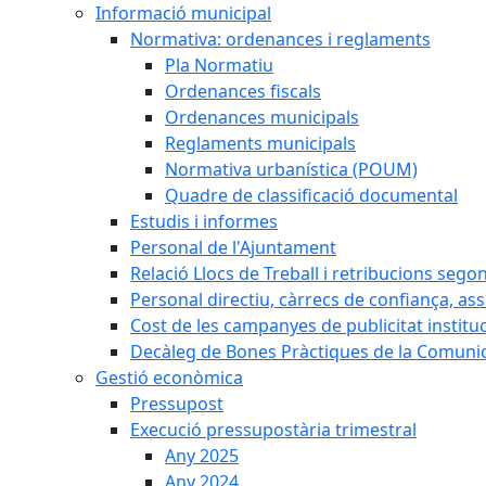
Informació municipal
Normativa: ordenances i reglaments
Pla Normatiu
Ordenances fiscals
Ordenances municipals
Reglaments municipals
Normativa urbanística (POUM)
Quadre de classificació documental
Estudis i informes
Personal de l'Ajuntament
Relació Llocs de Treball i retribucions sego
Personal directiu, càrrecs de confiança, as
Cost de les campanyes de publicitat institu
Decàleg de Bones Pràctiques de la Comunic
Gestió econòmica
Pressupost
Execució pressupostària trimestral
Any 2025
Any 2024