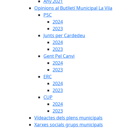
Any 2021
Opinions al Butlletí Municipal La Vila
PSC
2024
2023
Junts per Cardedeu
2024
2023
Gent Pel Canvi
2024
2023
ERC
2024
2023
CUP
2024
2023
Vídeactes dels plens municipals
Xarxes socials grups municipals