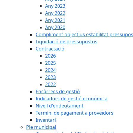
Any 2023
Any 2022
Any 2021
Any 2020
Compliment objectius estabilitat pressupos
Liquidació de pressupostos
Contractació
2026
2025
2024
2023
2022
Encàrrecs de gestió
Indicadors de gestió econòmica
Nivell d'endeutament
Termini de pagament a proveïdors
Inventari
Ple municipal