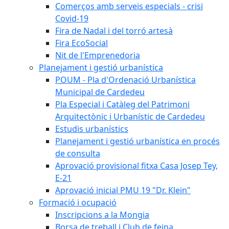
Comerços amb serveis especials - crisi
Covid-19
Fira de Nadal i del torró artesà
Fira EcoSocial
Nit de l'Emprenedoria
Planejament i gestió urbanística
POUM - Pla d'Ordenació Urbanística
Municipal de Cardedeu
Pla Especial i Catàleg del Patrimoni
Arquitectònic i Urbanístic de Cardedeu
Estudis urbanístics
Planejament i gestió urbanística en procés
de consulta
Aprovació provisional fitxa Casa Josep Tey,
E-21
Aprovació inicial PMU 19 "Dr. Klein"
Formació i ocupació
Inscripcions a la Mongia
Borsa de treball i Club de feina