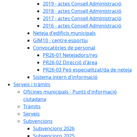
2019 - actes Consell Administració
2018 - actes Consell Administració
2017 - actes Consell Administració
2016 - actes Consell Administració
Neteja d'edificis municipals
GiM10 - centre esportiu
Convocatòries de personal
PR26-01 Netejadors/res
PR26-02 Direcció d'àrea
PR26-03 Peó especialitzat/da de neteja
Sistema intern d'informació
Serveis i tràmits
Oficines municipals - Punts d'informació
ciutadana
Tràmits
Serveis
Subvencions
Subvencions 2026
Subvencions 2025