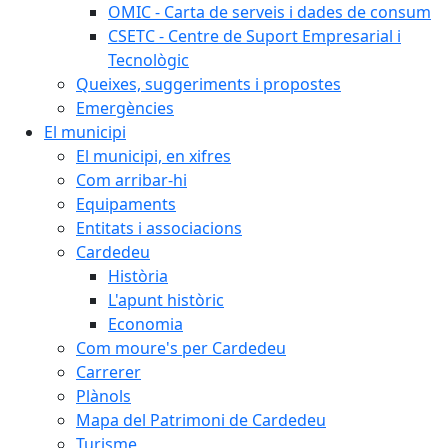
OMIC - Carta de serveis i dades de consum
CSETC - Centre de Suport Empresarial i
Tecnològic
Queixes, suggeriments i propostes
Emergències
El municipi
El municipi, en xifres
Com arribar-hi
Equipaments
Entitats i associacions
Cardedeu
Història
L'apunt històric
Economia
Com moure's per Cardedeu
Carrerer
Plànols
Mapa del Patrimoni de Cardedeu
Turisme