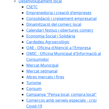
Desenvolupament local
CSETC
Emprenedoria i creació d'empreses
Consolidació i creixement empresarial
Dinamització del comerç local
Calendari festius i obertures comerç
Economia Social i Solidària
Cardedeu Agroecològic
OAE - Oficina d'Atenció a l'Empresa
OMIC - Oficina Municipal d'Informació al
Consumidor
Mercat Municipal
Mercat setmanal
Altres mercats i fires
Turisme
Consum
Campanya "Pensa local, compra local"
Comerços amb serveis especials - crisi
Covid-19