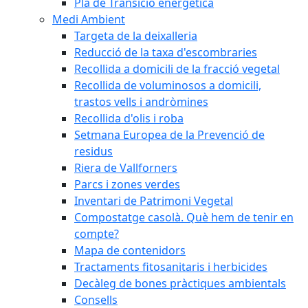
Pla de Transició energètica
Medi Ambient
Targeta de la deixalleria
Reducció de la taxa d'escombraries
Recollida a domicili de la fracció vegetal
Recollida de voluminosos a domicili,
trastos vells i andròmines
Recollida d'olis i roba
Setmana Europea de la Prevenció de
residus
Riera de Vallforners
Parcs i zones verdes
Inventari de Patrimoni Vegetal
Compostatge casolà. Què hem de tenir en
compte?
Mapa de contenidors
Tractaments fitosanitaris i herbicides
Decàleg de bones pràctiques ambientals
Consells