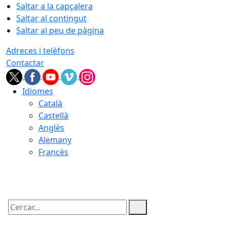
Saltar a la capçalera
Saltar al contingut
Saltar al peu de pàgina
Adreces i telèfons
Contactar
Idiomes
Català
Castellà
Anglès
Alemany
Francès
09.08.2026 | 07:11
Cercar: