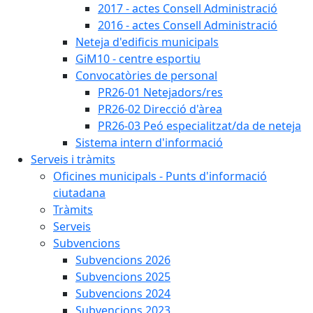
2017 - actes Consell Administració
2016 - actes Consell Administració
Neteja d'edificis municipals
GiM10 - centre esportiu
Convocatòries de personal
PR26-01 Netejadors/res
PR26-02 Direcció d'àrea
PR26-03 Peó especialitzat/da de neteja
Sistema intern d'informació
Serveis i tràmits
Oficines municipals - Punts d'informació
ciutadana
Tràmits
Serveis
Subvencions
Subvencions 2026
Subvencions 2025
Subvencions 2024
Subvencions 2023