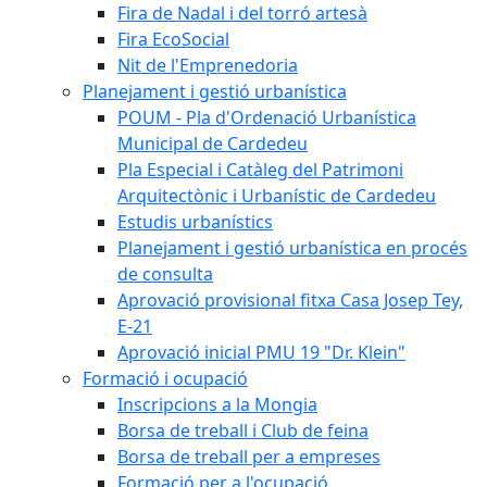
Fira de Nadal i del torró artesà
Fira EcoSocial
Nit de l'Emprenedoria
Planejament i gestió urbanística
POUM - Pla d'Ordenació Urbanística
Municipal de Cardedeu
Pla Especial i Catàleg del Patrimoni
Arquitectònic i Urbanístic de Cardedeu
Estudis urbanístics
Planejament i gestió urbanística en procés
de consulta
Aprovació provisional fitxa Casa Josep Tey,
E-21
Aprovació inicial PMU 19 "Dr. Klein"
Formació i ocupació
Inscripcions a la Mongia
Borsa de treball i Club de feina
Borsa de treball per a empreses
Formació per a l'ocupació