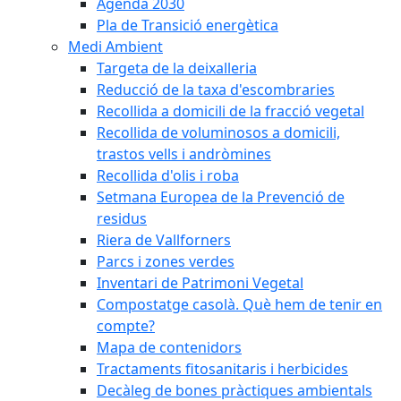
Agenda 2030
Pla de Transició energètica
Medi Ambient
Targeta de la deixalleria
Reducció de la taxa d'escombraries
Recollida a domicili de la fracció vegetal
Recollida de voluminosos a domicili,
trastos vells i andròmines
Recollida d'olis i roba
Setmana Europea de la Prevenció de
residus
Riera de Vallforners
Parcs i zones verdes
Inventari de Patrimoni Vegetal
Compostatge casolà. Què hem de tenir en
compte?
Mapa de contenidors
Tractaments fitosanitaris i herbicides
Decàleg de bones pràctiques ambientals