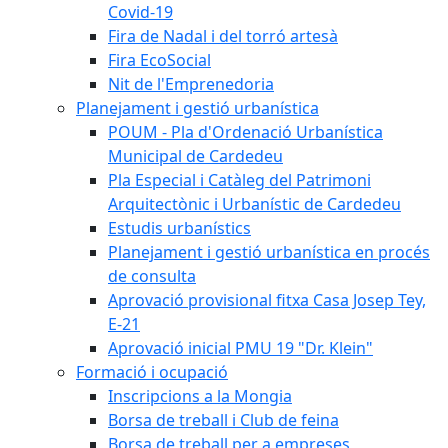
Covid-19
Fira de Nadal i del torró artesà
Fira EcoSocial
Nit de l'Emprenedoria
Planejament i gestió urbanística
POUM - Pla d'Ordenació Urbanística
Municipal de Cardedeu
Pla Especial i Catàleg del Patrimoni
Arquitectònic i Urbanístic de Cardedeu
Estudis urbanístics
Planejament i gestió urbanística en procés
de consulta
Aprovació provisional fitxa Casa Josep Tey,
E-21
Aprovació inicial PMU 19 "Dr. Klein"
Formació i ocupació
Inscripcions a la Mongia
Borsa de treball i Club de feina
Borsa de treball per a empreses