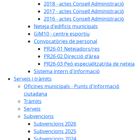
2018 - actes Consell Administració
2017 - actes Consell Administració
2016 - actes Consell Administració
Neteja d'edificis municipals
GiM10 - centre esportiu
Convocatòries de personal
PR26-01 Netejadors/res
PR26-02 Direcció d'àrea
PR26-03 Peó especialitzat/da de neteja
Sistema intern d'informació
Serveis i tràmits
Oficines municipals - Punts d'informació
ciutadana
Tràmits
Serveis
Subvencions
Subvencions 2026
Subvencions 2025
Subvencions 2024