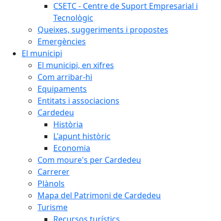
CSETC - Centre de Suport Empresarial i
Tecnològic
Queixes, suggeriments i propostes
Emergències
El municipi
El municipi, en xifres
Com arribar-hi
Equipaments
Entitats i associacions
Cardedeu
Història
L'apunt històric
Economia
Com moure's per Cardedeu
Carrerer
Plànols
Mapa del Patrimoni de Cardedeu
Turisme
Recursos turístics