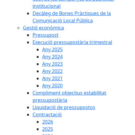
institucional
Decàleg de Bones Pràctiques de la
Comunicació Local Pública
Gestió econòmica
Pressupost
Execució pressupostària trimestral
Any 2025
Any 2024
Any 2023
Any 2022
Any 2021
Any 2020
Compliment objectius estabilitat
pressupostària
Liquidació de pressupostos
Contractació
2026
2025