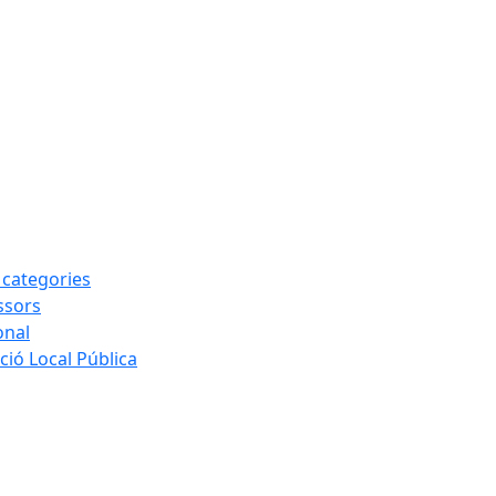
s categories
ssors
onal
ió Local Pública