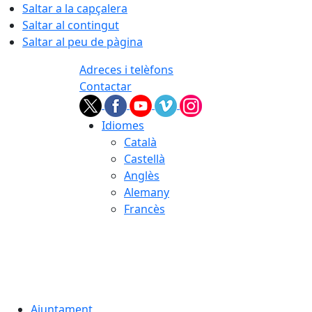
Saltar a la capçalera
Saltar al contingut
Saltar al peu de pàgina
Adreces i telèfons
Contactar
Idiomes
Català
Castellà
Anglès
Alemany
Francès
07.08.2026 | 01:37
Ajuntament