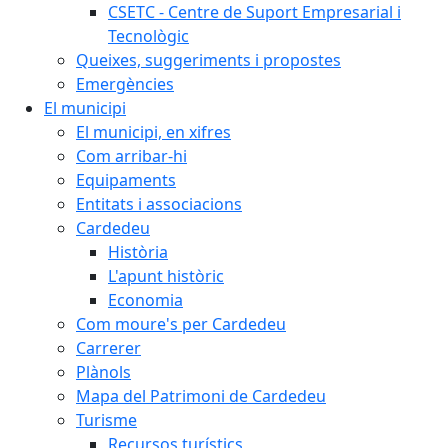
CSETC - Centre de Suport Empresarial i
Tecnològic
Queixes, suggeriments i propostes
Emergències
El municipi
El municipi, en xifres
Com arribar-hi
Equipaments
Entitats i associacions
Cardedeu
Història
L'apunt històric
Economia
Com moure's per Cardedeu
Carrerer
Plànols
Mapa del Patrimoni de Cardedeu
Turisme
Recursos turístics