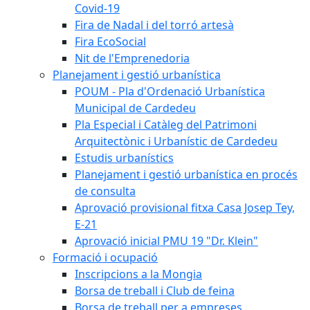
Covid-19
Fira de Nadal i del torró artesà
Fira EcoSocial
Nit de l'Emprenedoria
Planejament i gestió urbanística
POUM - Pla d'Ordenació Urbanística
Municipal de Cardedeu
Pla Especial i Catàleg del Patrimoni
Arquitectònic i Urbanístic de Cardedeu
Estudis urbanístics
Planejament i gestió urbanística en procés
de consulta
Aprovació provisional fitxa Casa Josep Tey,
E-21
Aprovació inicial PMU 19 "Dr. Klein"
Formació i ocupació
Inscripcions a la Mongia
Borsa de treball i Club de feina
Borsa de treball per a empreses