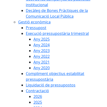
institucional
Decàleg de Bones Pràctiques de la
Comunicació Local Pública
Gestió econòmica
Pressupost
Execució pressupostària trimestral
Any 2025
Any 2024
Any 2023
Any 2022
Any 2021
Any 2020
Compliment objectius estabilitat
pressupostària
Liquidació de pressupostos
Contractació
2026
2025