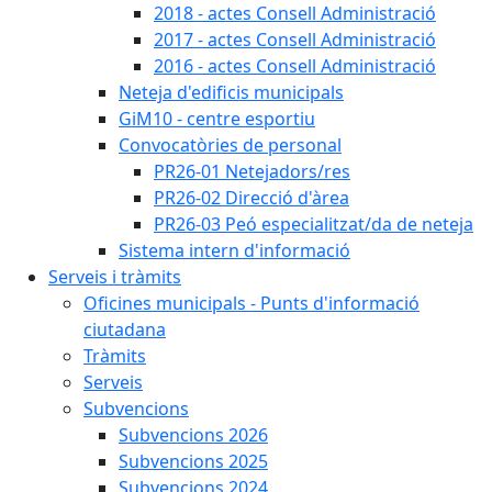
2018 - actes Consell Administració
2017 - actes Consell Administració
2016 - actes Consell Administració
Neteja d'edificis municipals
GiM10 - centre esportiu
Convocatòries de personal
PR26-01 Netejadors/res
PR26-02 Direcció d'àrea
PR26-03 Peó especialitzat/da de neteja
Sistema intern d'informació
Serveis i tràmits
Oficines municipals - Punts d'informació
ciutadana
Tràmits
Serveis
Subvencions
Subvencions 2026
Subvencions 2025
Subvencions 2024