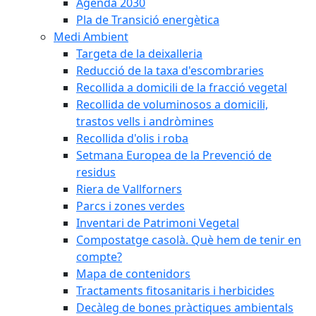
Agenda 2030
Pla de Transició energètica
Medi Ambient
Targeta de la deixalleria
Reducció de la taxa d'escombraries
Recollida a domicili de la fracció vegetal
Recollida de voluminosos a domicili,
trastos vells i andròmines
Recollida d'olis i roba
Setmana Europea de la Prevenció de
residus
Riera de Vallforners
Parcs i zones verdes
Inventari de Patrimoni Vegetal
Compostatge casolà. Què hem de tenir en
compte?
Mapa de contenidors
Tractaments fitosanitaris i herbicides
Decàleg de bones pràctiques ambientals