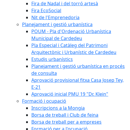
Fira de Nadal i del torró artesà
Fira EcoSocial
Nit de l'Emprenedoria
Planejament i gestió urbanística
POUM - Pla d'Ordenació Urbanística
Municipal de Cardedeu
Pla Especial i Catàleg del Patrimoni
Arquitectònic i Urbanístic de Cardedeu
Estudis urbanístics
Planejament i gestió urbanística en procés
de consulta
Aprovació provisional fitxa Casa Josep Tey,
E-21
Aprovació inicial PMU 19 "Dr. Klein"
Formació i ocupació
Inscripcions a la Mongia
Borsa de treball i Club de feina
Borsa de treball per a empreses
Formació per a l'ocupació