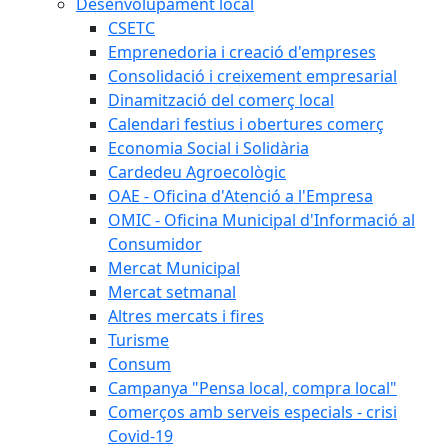
Desenvolupament local
CSETC
Emprenedoria i creació d'empreses
Consolidació i creixement empresarial
Dinamització del comerç local
Calendari festius i obertures comerç
Economia Social i Solidària
Cardedeu Agroecològic
OAE - Oficina d'Atenció a l'Empresa
OMIC - Oficina Municipal d'Informació al
Consumidor
Mercat Municipal
Mercat setmanal
Altres mercats i fires
Turisme
Consum
Campanya "Pensa local, compra local"
Comerços amb serveis especials - crisi
Covid-19