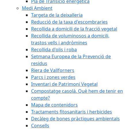
Pla de Transició energètica
Medi Ambient
Targeta de la deixalleria
Reducció de la taxa d'escombraries
Recollida a domicili de la fracció vegetal
Recollida de voluminosos a domicili,
trastos vells i andròmines
Recollida d'olis i roba
Setmana Europea de la Prevenció de
residus
Riera de Vallforners
Parcs i zones verdes
Inventari de Patrimoni Vegetal
Compostatge casolà. Què hem de tenir en
compte?
Mapa de contenidors
Tractaments fitosanitaris i herbicides
Decàleg de bones pràctiques ambientals
Consells