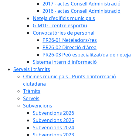
2017 - actes Consell Administració
2016 - actes Consell Administració
Neteja d'edificis municipals
GiM10 - centre esportiu
Convocatòries de personal
PR26-01 Netejadors/res
PR26-02 Direcció d'àrea
PR26-03 Peó especialitzat/da de neteja
Sistema intern d'informació
Serveis i tràmits
Oficines municipals - Punts d'informació
ciutadana
Tràmits
Serveis
Subvencions
Subvencions 2026
Subvencions 2025
Subvencions 2024
Subvencions 2023