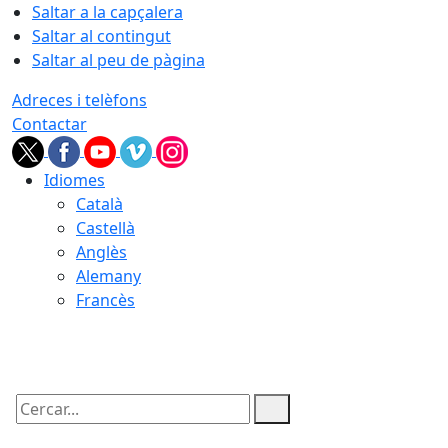
Saltar a la capçalera
Saltar al contingut
Saltar al peu de pàgina
Adreces i telèfons
Contactar
Idiomes
Català
Castellà
Anglès
Alemany
Francès
07.08.2026 | 03:11
Cercar: