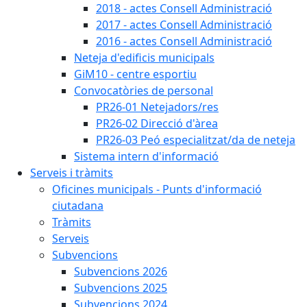
2018 - actes Consell Administració
2017 - actes Consell Administració
2016 - actes Consell Administració
Neteja d'edificis municipals
GiM10 - centre esportiu
Convocatòries de personal
PR26-01 Netejadors/res
PR26-02 Direcció d'àrea
PR26-03 Peó especialitzat/da de neteja
Sistema intern d'informació
Serveis i tràmits
Oficines municipals - Punts d'informació
ciutadana
Tràmits
Serveis
Subvencions
Subvencions 2026
Subvencions 2025
Subvencions 2024