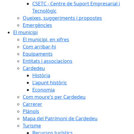
CSETC - Centre de Suport Empresarial i
Tecnològic
Queixes, suggeriments i propostes
Emergències
El municipi
El municipi, en xifres
Com arribar-hi
Equipaments
Entitats i associacions
Cardedeu
Història
L'apunt històric
Economia
Com moure's per Cardedeu
Carrerer
Plànols
Mapa del Patrimoni de Cardedeu
Turisme
Recursos turístics