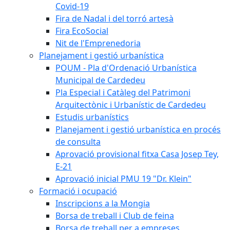
Covid-19
Fira de Nadal i del torró artesà
Fira EcoSocial
Nit de l'Emprenedoria
Planejament i gestió urbanística
POUM - Pla d'Ordenació Urbanística
Municipal de Cardedeu
Pla Especial i Catàleg del Patrimoni
Arquitectònic i Urbanístic de Cardedeu
Estudis urbanístics
Planejament i gestió urbanística en procés
de consulta
Aprovació provisional fitxa Casa Josep Tey,
E-21
Aprovació inicial PMU 19 "Dr. Klein"
Formació i ocupació
Inscripcions a la Mongia
Borsa de treball i Club de feina
Borsa de treball per a empreses