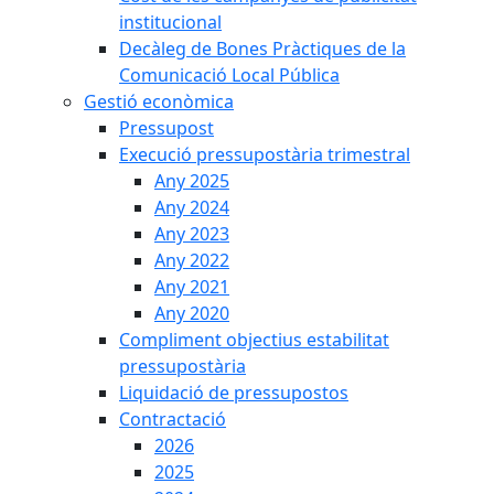
institucional
Decàleg de Bones Pràctiques de la
Comunicació Local Pública
Gestió econòmica
Pressupost
Execució pressupostària trimestral
Any 2025
Any 2024
Any 2023
Any 2022
Any 2021
Any 2020
Compliment objectius estabilitat
pressupostària
Liquidació de pressupostos
Contractació
2026
2025