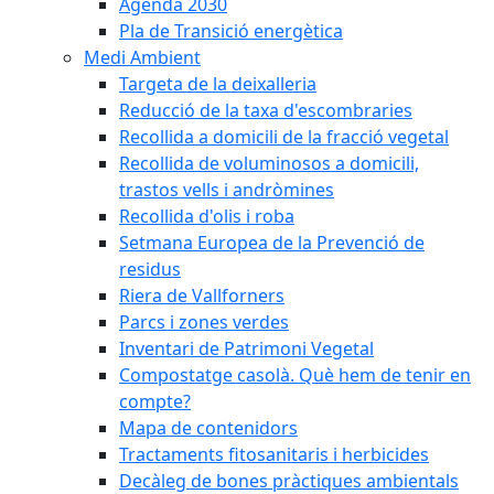
Agenda 2030
Pla de Transició energètica
Medi Ambient
Targeta de la deixalleria
Reducció de la taxa d'escombraries
Recollida a domicili de la fracció vegetal
Recollida de voluminosos a domicili,
trastos vells i andròmines
Recollida d'olis i roba
Setmana Europea de la Prevenció de
residus
Riera de Vallforners
Parcs i zones verdes
Inventari de Patrimoni Vegetal
Compostatge casolà. Què hem de tenir en
compte?
Mapa de contenidors
Tractaments fitosanitaris i herbicides
Decàleg de bones pràctiques ambientals