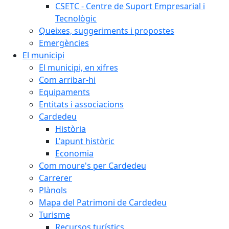
CSETC - Centre de Suport Empresarial i
Tecnològic
Queixes, suggeriments i propostes
Emergències
El municipi
El municipi, en xifres
Com arribar-hi
Equipaments
Entitats i associacions
Cardedeu
Història
L'apunt històric
Economia
Com moure's per Cardedeu
Carrerer
Plànols
Mapa del Patrimoni de Cardedeu
Turisme
Recursos turístics