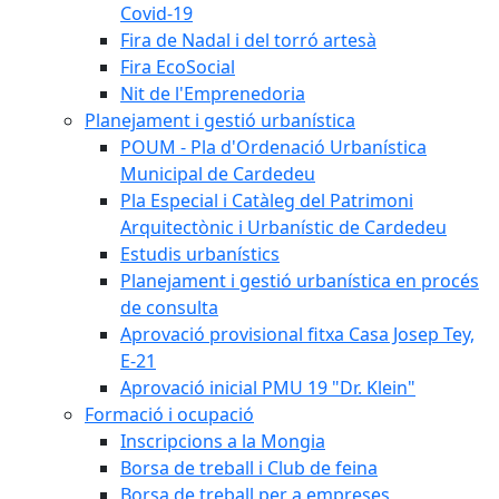
Covid-19
Fira de Nadal i del torró artesà
Fira EcoSocial
Nit de l'Emprenedoria
Planejament i gestió urbanística
POUM - Pla d'Ordenació Urbanística
Municipal de Cardedeu
Pla Especial i Catàleg del Patrimoni
Arquitectònic i Urbanístic de Cardedeu
Estudis urbanístics
Planejament i gestió urbanística en procés
de consulta
Aprovació provisional fitxa Casa Josep Tey,
E-21
Aprovació inicial PMU 19 "Dr. Klein"
Formació i ocupació
Inscripcions a la Mongia
Borsa de treball i Club de feina
Borsa de treball per a empreses