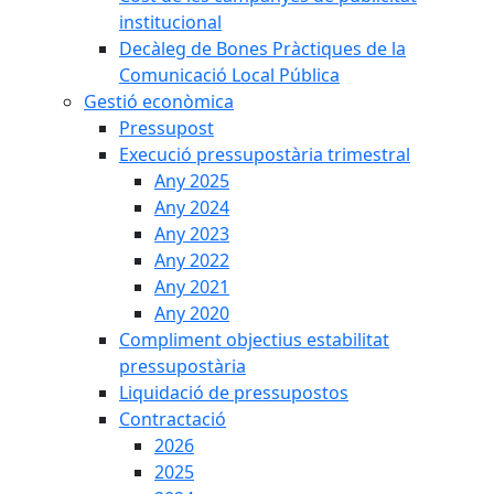
institucional
Decàleg de Bones Pràctiques de la
Comunicació Local Pública
Gestió econòmica
Pressupost
Execució pressupostària trimestral
Any 2025
Any 2024
Any 2023
Any 2022
Any 2021
Any 2020
Compliment objectius estabilitat
pressupostària
Liquidació de pressupostos
Contractació
2026
2025