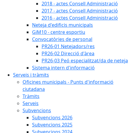
2018 - actes Consell Administració
2017 - actes Consell Administració
2016 - actes Consell Administració
Neteja d'edificis municipals
GiM10 - centre esportiu
Convocatòries de personal
PR26-01 Netejadors/res
PR26-02 Direcció d'àrea
PR26-03 Peó especialitzat/da de neteja
Sistema intern d'informació
Serveis i tràmits
Oficines municipals - Punts d'informació
ciutadana
Tràmits
Serveis
Subvencions
Subvencions 2026
Subvencions 2025
Subvencions 2024