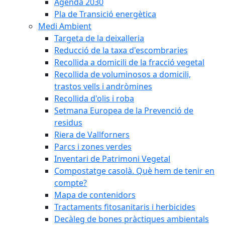
Agenda 2030
Pla de Transició energètica
Medi Ambient
Targeta de la deixalleria
Reducció de la taxa d'escombraries
Recollida a domicili de la fracció vegetal
Recollida de voluminosos a domicili,
trastos vells i andròmines
Recollida d'olis i roba
Setmana Europea de la Prevenció de
residus
Riera de Vallforners
Parcs i zones verdes
Inventari de Patrimoni Vegetal
Compostatge casolà. Què hem de tenir en
compte?
Mapa de contenidors
Tractaments fitosanitaris i herbicides
Decàleg de bones pràctiques ambientals