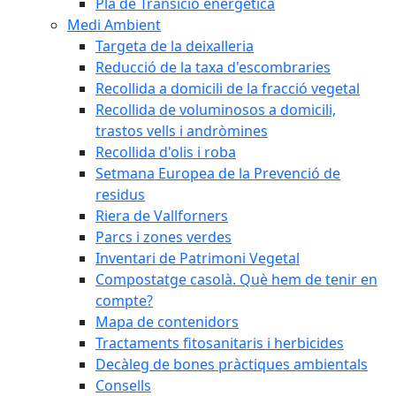
Pla de Transició energètica
Medi Ambient
Targeta de la deixalleria
Reducció de la taxa d'escombraries
Recollida a domicili de la fracció vegetal
Recollida de voluminosos a domicili,
trastos vells i andròmines
Recollida d'olis i roba
Setmana Europea de la Prevenció de
residus
Riera de Vallforners
Parcs i zones verdes
Inventari de Patrimoni Vegetal
Compostatge casolà. Què hem de tenir en
compte?
Mapa de contenidors
Tractaments fitosanitaris i herbicides
Decàleg de bones pràctiques ambientals
Consells