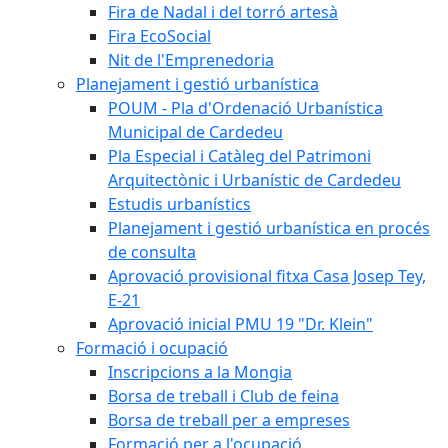
Fira de Nadal i del torró artesà
Fira EcoSocial
Nit de l'Emprenedoria
Planejament i gestió urbanística
POUM - Pla d'Ordenació Urbanística
Municipal de Cardedeu
Pla Especial i Catàleg del Patrimoni
Arquitectònic i Urbanístic de Cardedeu
Estudis urbanístics
Planejament i gestió urbanística en procés
de consulta
Aprovació provisional fitxa Casa Josep Tey,
E-21
Aprovació inicial PMU 19 "Dr. Klein"
Formació i ocupació
Inscripcions a la Mongia
Borsa de treball i Club de feina
Borsa de treball per a empreses
Formació per a l'ocupació