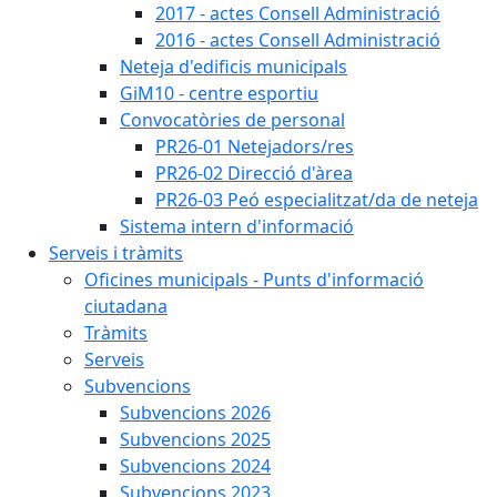
2017 - actes Consell Administració
2016 - actes Consell Administració
Neteja d'edificis municipals
GiM10 - centre esportiu
Convocatòries de personal
PR26-01 Netejadors/res
PR26-02 Direcció d'àrea
PR26-03 Peó especialitzat/da de neteja
Sistema intern d'informació
Serveis i tràmits
Oficines municipals - Punts d'informació
ciutadana
Tràmits
Serveis
Subvencions
Subvencions 2026
Subvencions 2025
Subvencions 2024
Subvencions 2023