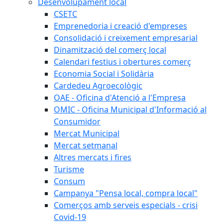
Desenvolupament local
CSETC
Emprenedoria i creació d'empreses
Consolidació i creixement empresarial
Dinamització del comerç local
Calendari festius i obertures comerç
Economia Social i Solidària
Cardedeu Agroecològic
OAE - Oficina d'Atenció a l'Empresa
OMIC - Oficina Municipal d'Informació al
Consumidor
Mercat Municipal
Mercat setmanal
Altres mercats i fires
Turisme
Consum
Campanya "Pensa local, compra local"
Comerços amb serveis especials - crisi
Covid-19