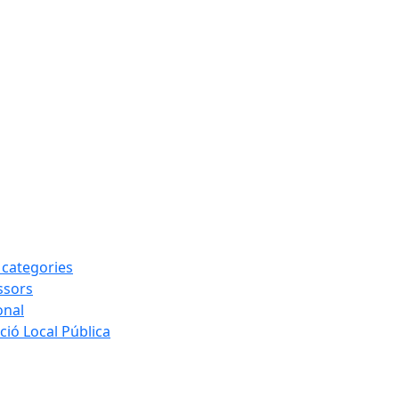
s categories
ssors
onal
ió Local Pública