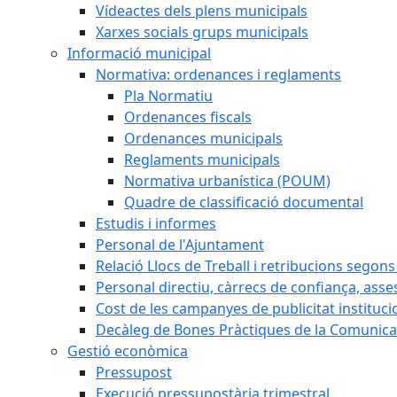
Vídeactes dels plens municipals
Xarxes socials grups municipals
Informació municipal
Normativa: ordenances i reglaments
Pla Normatiu
Ordenances fiscals
Ordenances municipals
Reglaments municipals
Normativa urbanística (POUM)
Quadre de classificació documental
Estudis i informes
Personal de l'Ajuntament
Relació Llocs de Treball i retribucions segon
Personal directiu, càrrecs de confiança, asse
Cost de les campanyes de publicitat instituci
Decàleg de Bones Pràctiques de la Comunicac
Gestió econòmica
Pressupost
Execució pressupostària trimestral