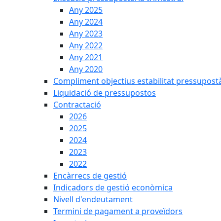
Any 2025
Any 2024
Any 2023
Any 2022
Any 2021
Any 2020
Compliment objectius estabilitat pressupost
Liquidació de pressupostos
Contractació
2026
2025
2024
2023
2022
Encàrrecs de gestió
Indicadors de gestió econòmica
Nivell d'endeutament
Termini de pagament a proveïdors