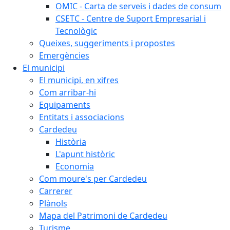
OMIC - Carta de serveis i dades de consum
CSETC - Centre de Suport Empresarial i
Tecnològic
Queixes, suggeriments i propostes
Emergències
El municipi
El municipi, en xifres
Com arribar-hi
Equipaments
Entitats i associacions
Cardedeu
Història
L'apunt històric
Economia
Com moure's per Cardedeu
Carrerer
Plànols
Mapa del Patrimoni de Cardedeu
Turisme