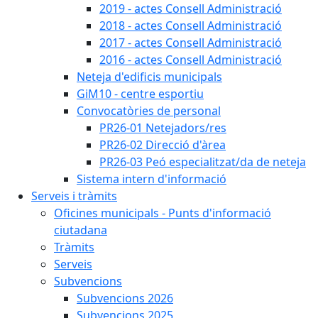
2019 - actes Consell Administració
2018 - actes Consell Administració
2017 - actes Consell Administració
2016 - actes Consell Administració
Neteja d'edificis municipals
GiM10 - centre esportiu
Convocatòries de personal
PR26-01 Netejadors/res
PR26-02 Direcció d'àrea
PR26-03 Peó especialitzat/da de neteja
Sistema intern d'informació
Serveis i tràmits
Oficines municipals - Punts d'informació
ciutadana
Tràmits
Serveis
Subvencions
Subvencions 2026
Subvencions 2025