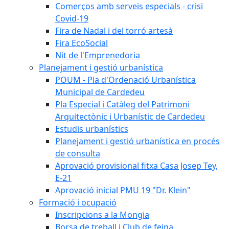
Comerços amb serveis especials - crisi
Covid-19
Fira de Nadal i del torró artesà
Fira EcoSocial
Nit de l'Emprenedoria
Planejament i gestió urbanística
POUM - Pla d'Ordenació Urbanística
Municipal de Cardedeu
Pla Especial i Catàleg del Patrimoni
Arquitectònic i Urbanístic de Cardedeu
Estudis urbanístics
Planejament i gestió urbanística en procés
de consulta
Aprovació provisional fitxa Casa Josep Tey,
E-21
Aprovació inicial PMU 19 "Dr. Klein"
Formació i ocupació
Inscripcions a la Mongia
Borsa de treball i Club de feina