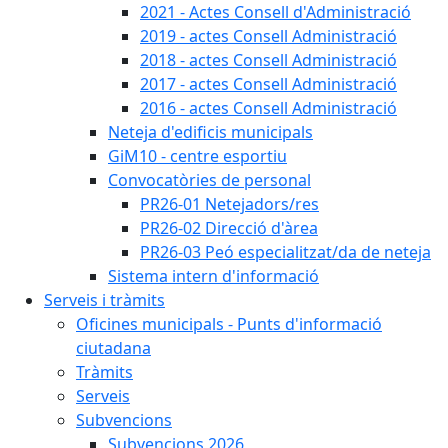
2021 - Actes Consell d'Administració
2019 - actes Consell Administració
2018 - actes Consell Administració
2017 - actes Consell Administració
2016 - actes Consell Administració
Neteja d'edificis municipals
GiM10 - centre esportiu
Convocatòries de personal
PR26-01 Netejadors/res
PR26-02 Direcció d'àrea
PR26-03 Peó especialitzat/da de neteja
Sistema intern d'informació
Serveis i tràmits
Oficines municipals - Punts d'informació
ciutadana
Tràmits
Serveis
Subvencions
Subvencions 2026