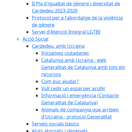
II Pla d'igualtat de gènere i diversitat de
Cardedeu 2023-2026
Protocol per a l'abordatge de la violència
de gènere
Servei d'Atenció Integral LGTBI
Acció Social
Cardedeu, amb Ucraïna
Iniciatives ciutadanes
Catalunya amb Ucraïna - web
Generalitat de Catalunya amb tots els
recursos
Com puc ajudar?
Vull cedir un espai per acollir
Informació i emergència (Contacte
Generalitat de Catalunya)
Animals de companyia que arriben
d'Ucraïna - protocol Generalitat
Serveis socials bàsics
Ajuts atorgats i denegats