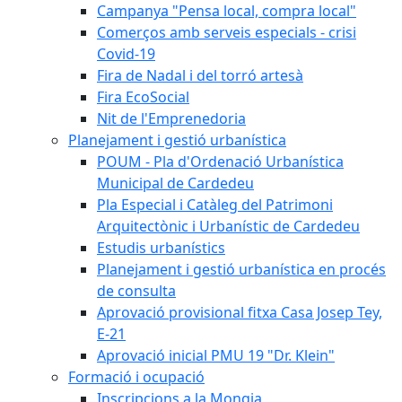
Campanya "Pensa local, compra local"
Comerços amb serveis especials - crisi
Covid-19
Fira de Nadal i del torró artesà
Fira EcoSocial
Nit de l'Emprenedoria
Planejament i gestió urbanística
POUM - Pla d'Ordenació Urbanística
Municipal de Cardedeu
Pla Especial i Catàleg del Patrimoni
Arquitectònic i Urbanístic de Cardedeu
Estudis urbanístics
Planejament i gestió urbanística en procés
de consulta
Aprovació provisional fitxa Casa Josep Tey,
E-21
Aprovació inicial PMU 19 "Dr. Klein"
Formació i ocupació
Inscripcions a la Mongia