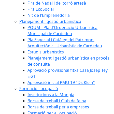
Fira de Nadal i del torró artesà
Fira EcoSocial
Nit de l'Emprenedoria
Planejament i gestió urbanística
POUM - Pla d'Ordenació Urbanística
Municipal de Cardedeu
Pla Especial i Catàleg del Patrimoni
Arquitectònic i Urbanístic de Cardedeu
Estudis urbanístics
Planejament i gestió urbanística en procés
de consulta
Aprovació provisional fitxa Casa Josep Tey,
E-21
Aprovació inicial PMU 19 "Dr. Klein"
Formació i ocupació
Inscripcions a la Mongia
Borsa de treball i Club de feina
Borsa de treball per a empreses
Formació per a l'ocupació