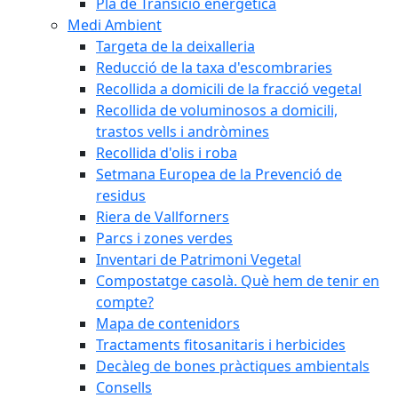
Pla de Transició energètica
Medi Ambient
Targeta de la deixalleria
Reducció de la taxa d'escombraries
Recollida a domicili de la fracció vegetal
Recollida de voluminosos a domicili,
trastos vells i andròmines
Recollida d'olis i roba
Setmana Europea de la Prevenció de
residus
Riera de Vallforners
Parcs i zones verdes
Inventari de Patrimoni Vegetal
Compostatge casolà. Què hem de tenir en
compte?
Mapa de contenidors
Tractaments fitosanitaris i herbicides
Decàleg de bones pràctiques ambientals
Consells