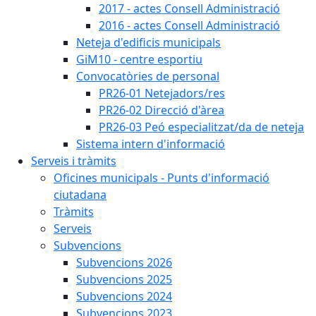
2017 - actes Consell Administració
2016 - actes Consell Administració
Neteja d'edificis municipals
GiM10 - centre esportiu
Convocatòries de personal
PR26-01 Netejadors/res
PR26-02 Direcció d'àrea
PR26-03 Peó especialitzat/da de neteja
Sistema intern d'informació
Serveis i tràmits
Oficines municipals - Punts d'informació
ciutadana
Tràmits
Serveis
Subvencions
Subvencions 2026
Subvencions 2025
Subvencions 2024
Subvencions 2023