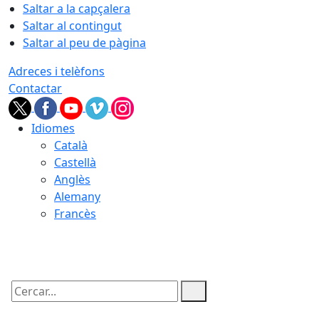
Saltar a la capçalera
Saltar al contingut
Saltar al peu de pàgina
Adreces i telèfons
Contactar
Idiomes
Català
Castellà
Anglès
Alemany
Francès
10.08.2026 | 19:27
Cercar: