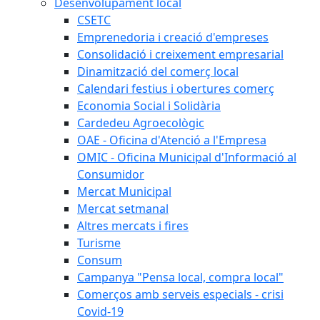
Desenvolupament local
CSETC
Emprenedoria i creació d'empreses
Consolidació i creixement empresarial
Dinamització del comerç local
Calendari festius i obertures comerç
Economia Social i Solidària
Cardedeu Agroecològic
OAE - Oficina d'Atenció a l'Empresa
OMIC - Oficina Municipal d'Informació al
Consumidor
Mercat Municipal
Mercat setmanal
Altres mercats i fires
Turisme
Consum
Campanya "Pensa local, compra local"
Comerços amb serveis especials - crisi
Covid-19