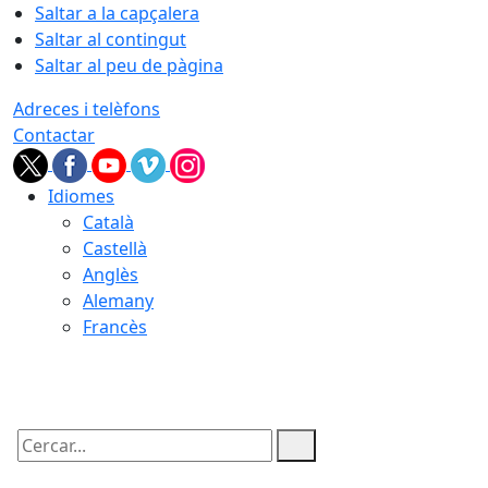
Saltar a la capçalera
Saltar al contingut
Saltar al peu de pàgina
Adreces i telèfons
Contactar
Idiomes
Català
Castellà
Anglès
Alemany
Francès
07.08.2026 | 04:17
Cercar: