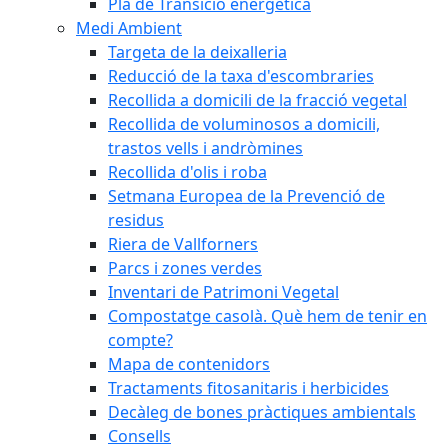
Pla de Transició energètica
Medi Ambient
Targeta de la deixalleria
Reducció de la taxa d'escombraries
Recollida a domicili de la fracció vegetal
Recollida de voluminosos a domicili,
trastos vells i andròmines
Recollida d'olis i roba
Setmana Europea de la Prevenció de
residus
Riera de Vallforners
Parcs i zones verdes
Inventari de Patrimoni Vegetal
Compostatge casolà. Què hem de tenir en
compte?
Mapa de contenidors
Tractaments fitosanitaris i herbicides
Decàleg de bones pràctiques ambientals
Consells