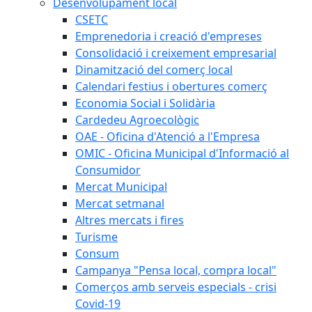
Desenvolupament local
CSETC
Emprenedoria i creació d'empreses
Consolidació i creixement empresarial
Dinamització del comerç local
Calendari festius i obertures comerç
Economia Social i Solidària
Cardedeu Agroecològic
OAE - Oficina d'Atenció a l'Empresa
OMIC - Oficina Municipal d'Informació al
Consumidor
Mercat Municipal
Mercat setmanal
Altres mercats i fires
Turisme
Consum
Campanya "Pensa local, compra local"
Comerços amb serveis especials - crisi
Covid-19