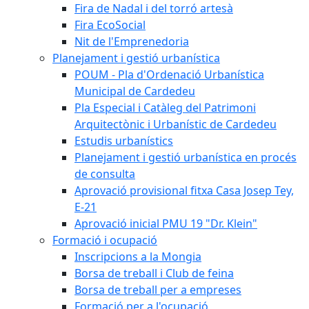
Fira de Nadal i del torró artesà
Fira EcoSocial
Nit de l'Emprenedoria
Planejament i gestió urbanística
POUM - Pla d'Ordenació Urbanística
Municipal de Cardedeu
Pla Especial i Catàleg del Patrimoni
Arquitectònic i Urbanístic de Cardedeu
Estudis urbanístics
Planejament i gestió urbanística en procés
de consulta
Aprovació provisional fitxa Casa Josep Tey,
E-21
Aprovació inicial PMU 19 "Dr. Klein"
Formació i ocupació
Inscripcions a la Mongia
Borsa de treball i Club de feina
Borsa de treball per a empreses
Formació per a l'ocupació