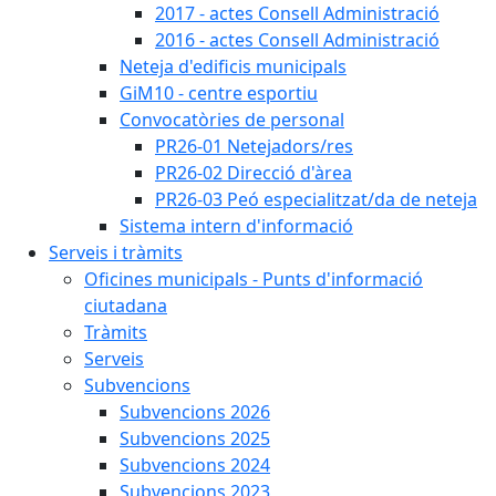
2017 - actes Consell Administració
2016 - actes Consell Administració
Neteja d'edificis municipals
GiM10 - centre esportiu
Convocatòries de personal
PR26-01 Netejadors/res
PR26-02 Direcció d'àrea
PR26-03 Peó especialitzat/da de neteja
Sistema intern d'informació
Serveis i tràmits
Oficines municipals - Punts d'informació
ciutadana
Tràmits
Serveis
Subvencions
Subvencions 2026
Subvencions 2025
Subvencions 2024
Subvencions 2023