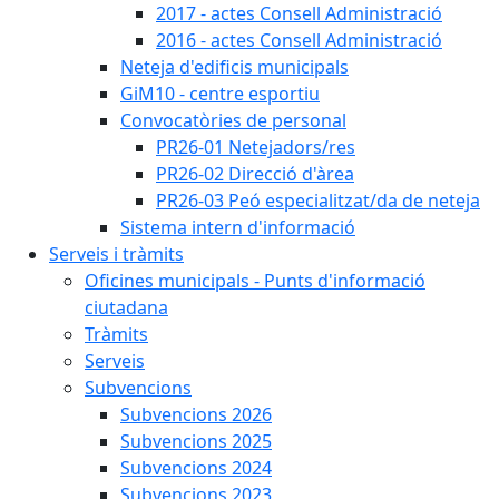
2017 - actes Consell Administració
2016 - actes Consell Administració
Neteja d'edificis municipals
GiM10 - centre esportiu
Convocatòries de personal
PR26-01 Netejadors/res
PR26-02 Direcció d'àrea
PR26-03 Peó especialitzat/da de neteja
Sistema intern d'informació
Serveis i tràmits
Oficines municipals - Punts d'informació
ciutadana
Tràmits
Serveis
Subvencions
Subvencions 2026
Subvencions 2025
Subvencions 2024
Subvencions 2023