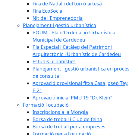
Fira de Nadal i del torró artesà
Fira EcoSocial
Nit de l'Emprenedoria
Planejament i gestió urbanística
POUM - Pla d'Ordenació Urbanística
Municipal de Cardedeu
Pla Especial i Catàleg del Patrimoni
Arquitectònic i Urbanístic de Cardedeu
Estudis urbanístics
Planejament i gestió urbanística en procés
de consulta
Aprovació provisional fitxa Casa Josep Tey,
E-21
Aprovació inicial PMU 19 "Dr. Klein"
Formació i ocupació
Inscripcions a la Mongia
Borsa de treball i Club de feina
Borsa de treball per a empreses
Formació per a l'ocupació