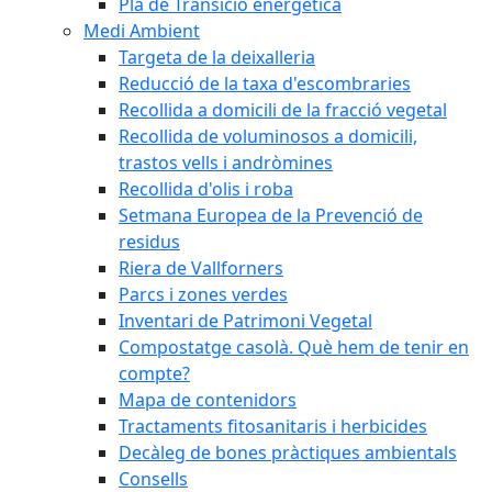
Pla de Transició energètica
Medi Ambient
Targeta de la deixalleria
Reducció de la taxa d'escombraries
Recollida a domicili de la fracció vegetal
Recollida de voluminosos a domicili,
trastos vells i andròmines
Recollida d'olis i roba
Setmana Europea de la Prevenció de
residus
Riera de Vallforners
Parcs i zones verdes
Inventari de Patrimoni Vegetal
Compostatge casolà. Què hem de tenir en
compte?
Mapa de contenidors
Tractaments fitosanitaris i herbicides
Decàleg de bones pràctiques ambientals
Consells