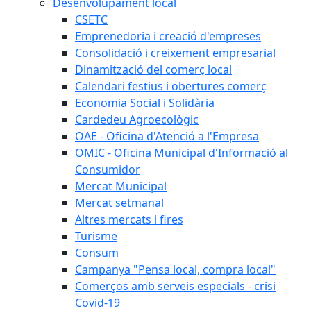
Desenvolupament local
CSETC
Emprenedoria i creació d'empreses
Consolidació i creixement empresarial
Dinamització del comerç local
Calendari festius i obertures comerç
Economia Social i Solidària
Cardedeu Agroecològic
OAE - Oficina d'Atenció a l'Empresa
OMIC - Oficina Municipal d'Informació al
Consumidor
Mercat Municipal
Mercat setmanal
Altres mercats i fires
Turisme
Consum
Campanya "Pensa local, compra local"
Comerços amb serveis especials - crisi
Covid-19