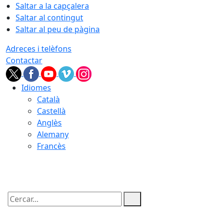
Saltar a la capçalera
Saltar al contingut
Saltar al peu de pàgina
Adreces i telèfons
Contactar
Idiomes
Català
Castellà
Anglès
Alemany
Francès
08.08.2026 | 07:21
Cercar: