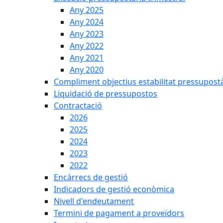
Any 2025
Any 2024
Any 2023
Any 2022
Any 2021
Any 2020
Compliment objectius estabilitat pressupost
Liquidació de pressupostos
Contractació
2026
2025
2024
2023
2022
Encàrrecs de gestió
Indicadors de gestió econòmica
Nivell d'endeutament
Termini de pagament a proveïdors