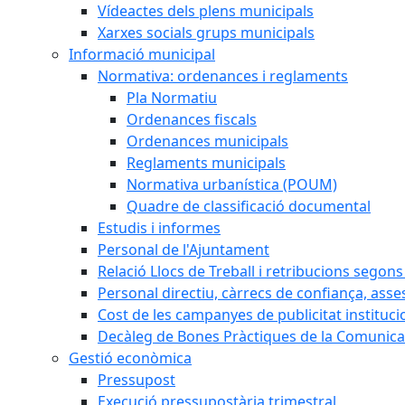
Vídeactes dels plens municipals
Xarxes socials grups municipals
Informació municipal
Normativa: ordenances i reglaments
Pla Normatiu
Ordenances fiscals
Ordenances municipals
Reglaments municipals
Normativa urbanística (POUM)
Quadre de classificació documental
Estudis i informes
Personal de l'Ajuntament
Relació Llocs de Treball i retribucions segon
Personal directiu, càrrecs de confiança, asse
Cost de les campanyes de publicitat instituci
Decàleg de Bones Pràctiques de la Comunicac
Gestió econòmica
Pressupost
Execució pressupostària trimestral