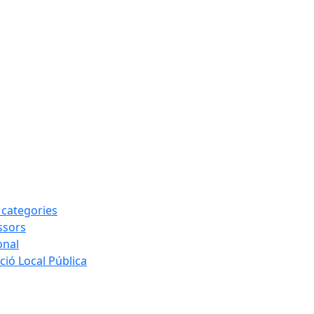
s categories
ssors
onal
ió Local Pública