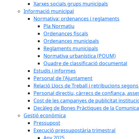
Xarxes socials grups municipals
Informació municipal
Normativa: ordenances i reglaments
Pla Normatiu
Ordenances fiscals
Ordenances municipals
Reglaments municipals
Normativa urbanística (POUM)
Quadre de classificació documental
Estudis i informes
Personal de l'Ajuntament
Relació Llocs de Treball i retribucions segon
Personal directiu, càrrecs de confiança, asse
Cost de les campanyes de publicitat instituci
Decàleg de Bones Pràctiques de la Comunicac
Gestió econòmica
Pressupost
Execució pressupostària trimestral
Any 2025