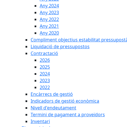
Any 2024
Any 2023
Any 2022
Any 2021
Any 2020
Compliment objectius estabilitat pressupost
Liquidació de pressupostos
Contractació
2026
2025
2024
2023
2022
Encàrrecs de gestió
Indicadors de gestió econòmica
Nivell d'endeutament
Termini de pagament a proveïdors
Inventari