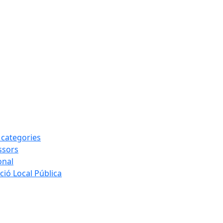
s categories
ssors
onal
ió Local Pública