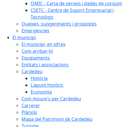
OMIC - Carta de serveis i dades de consum
CSETC - Centre de Suport Empresarial i
Tecnològic
Queixes, suggeriments i propostes
Emergències
El municipi
El municipi, en xifres
Com arribar-hi
Equipaments
Entitats i associacions
Cardedeu
Història
L'apunt històric
Economia
Com moure's per Cardedeu
Carrerer
Plànols
Mapa del Patrimoni de Cardedeu
Turisme