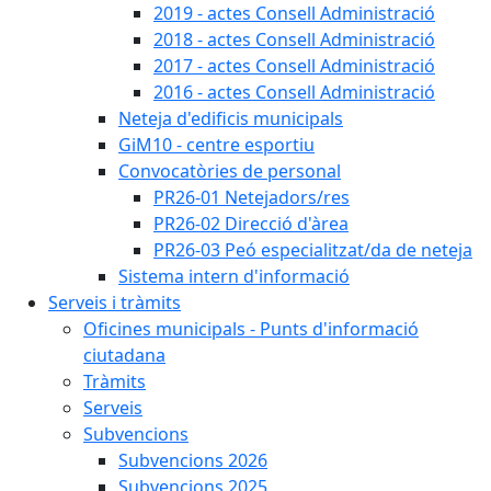
2019 - actes Consell Administració
2018 - actes Consell Administració
2017 - actes Consell Administració
2016 - actes Consell Administració
Neteja d'edificis municipals
GiM10 - centre esportiu
Convocatòries de personal
PR26-01 Netejadors/res
PR26-02 Direcció d'àrea
PR26-03 Peó especialitzat/da de neteja
Sistema intern d'informació
Serveis i tràmits
Oficines municipals - Punts d'informació
ciutadana
Tràmits
Serveis
Subvencions
Subvencions 2026
Subvencions 2025