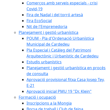
Comerços amb serveis especials - crisi
Covid-19
Fira de Nadal i del torró artesà
Fira EcoSocial
Nit de l'Emprenedoria
Planejament i gestió urbanística
POUM - Pla d'Ordenació Urbanística
Municipal de Cardedeu
Pla Especial i Catàleg del Patrimoni
Arquitectònic i Urbanístic de Cardedeu
Estudis urbanístics
Planejament i gestió urbanística en procés
de consulta
Aprovació provisional fitxa Casa Josep Tey,
E-21
Aprovació inicial PMU 19 "Dr. Klein"
Formació i ocupació
Inscripcions a la Mongia
Borsa de treball i Club de feina