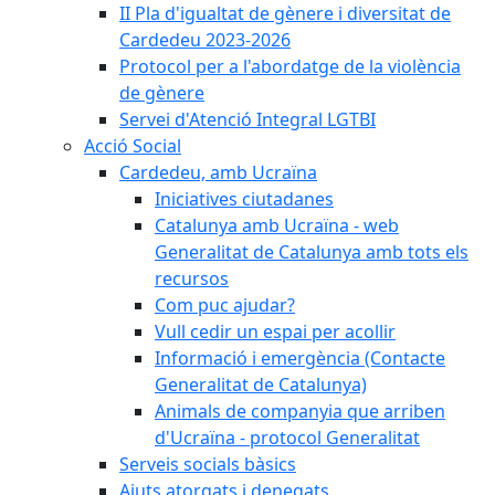
II Pla d'igualtat de gènere i diversitat de
Cardedeu 2023-2026
Protocol per a l'abordatge de la violència
de gènere
Servei d'Atenció Integral LGTBI
Acció Social
Cardedeu, amb Ucraïna
Iniciatives ciutadanes
Catalunya amb Ucraïna - web
Generalitat de Catalunya amb tots els
recursos
Com puc ajudar?
Vull cedir un espai per acollir
Informació i emergència (Contacte
Generalitat de Catalunya)
Animals de companyia que arriben
d'Ucraïna - protocol Generalitat
Serveis socials bàsics
Ajuts atorgats i denegats