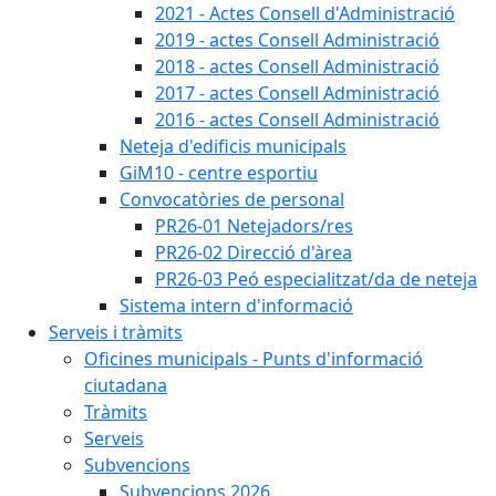
2021 - Actes Consell d'Administració
2019 - actes Consell Administració
2018 - actes Consell Administració
2017 - actes Consell Administració
2016 - actes Consell Administració
Neteja d'edificis municipals
GiM10 - centre esportiu
Convocatòries de personal
PR26-01 Netejadors/res
PR26-02 Direcció d'àrea
PR26-03 Peó especialitzat/da de neteja
Sistema intern d'informació
Serveis i tràmits
Oficines municipals - Punts d'informació
ciutadana
Tràmits
Serveis
Subvencions
Subvencions 2026