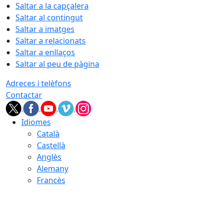
Saltar a la capçalera
Saltar al contingut
Saltar a imatges
Saltar a relacionats
Saltar a enllaços
Saltar al peu de pàgina
Adreces i telèfons
Contactar
Idiomes
Català
Castellà
Anglès
Alemany
Francès
07.08.2026 | 09:55