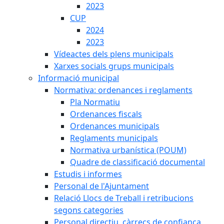
2023
CUP
2024
2023
Vídeactes dels plens municipals
Xarxes socials grups municipals
Informació municipal
Normativa: ordenances i reglaments
Pla Normatiu
Ordenances fiscals
Ordenances municipals
Reglaments municipals
Normativa urbanística (POUM)
Quadre de classificació documental
Estudis i informes
Personal de l'Ajuntament
Relació Llocs de Treball i retribucions
segons categories
Personal directiu, càrrecs de confiança,