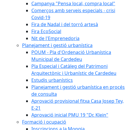
Campanya "Pensa local, compra local"
Comerços amb serveis especials - crisi
Covid-19
Fira de Nadal i del torró artesà
Fira EcoSocial
Nit de l'Emprenedoria
Planejament i gestió urbanística
POUM - Pla d'Ordenació Urbanística
Municipal de Cardedeu
Pla Especial i Catàleg del Patrimoni
Arquitectònic i Urbanístic de Cardedeu
Estudis urbanístics
Planejament i gestió urbanística en procés
de consulta
Aprovació provisional fitxa Casa Josep Tey,
E-21
Aprovació inicial PMU 19 "Dr. Klein"
Formació i ocupació
Inscripcions a la Mongia