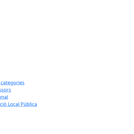
s categories
ssors
onal
ió Local Pública