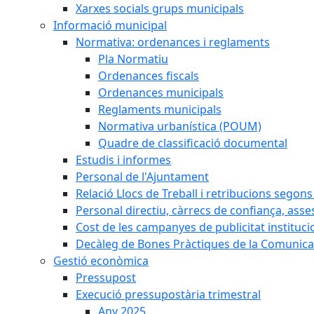
Xarxes socials grups municipals
Informació municipal
Normativa: ordenances i reglaments
Pla Normatiu
Ordenances fiscals
Ordenances municipals
Reglaments municipals
Normativa urbanística (POUM)
Quadre de classificació documental
Estudis i informes
Personal de l'Ajuntament
Relació Llocs de Treball i retribucions segon
Personal directiu, càrrecs de confiança, asse
Cost de les campanyes de publicitat instituci
Decàleg de Bones Pràctiques de la Comunicac
Gestió econòmica
Pressupost
Execució pressupostària trimestral
Any 2025