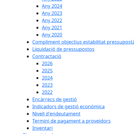
Any 2024
Any 2023
Any 2022
Any 2021
Any 2020
Compliment objectius estabilitat pressupost
Liquidació de pressupostos
Contractació
2026
2025
2024
2023
2022
Encàrrecs de gestió
Indicadors de gestió econòmica
Nivell d'endeutament
Termini de pagament a proveïdors
Inventari