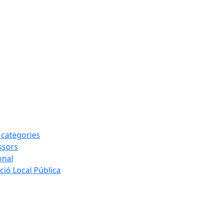
s categories
ssors
onal
ió Local Pública