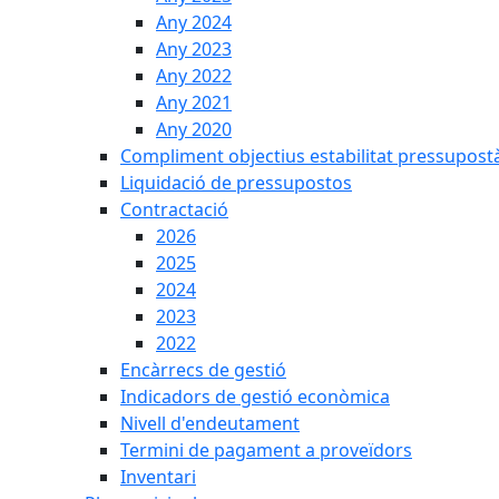
Any 2024
Any 2023
Any 2022
Any 2021
Any 2020
Compliment objectius estabilitat pressupost
Liquidació de pressupostos
Contractació
2026
2025
2024
2023
2022
Encàrrecs de gestió
Indicadors de gestió econòmica
Nivell d'endeutament
Termini de pagament a proveïdors
Inventari