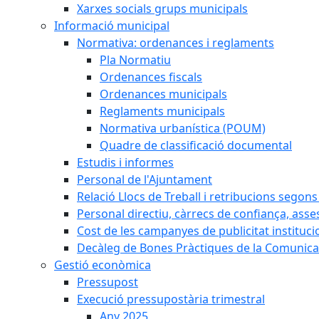
Xarxes socials grups municipals
Informació municipal
Normativa: ordenances i reglaments
Pla Normatiu
Ordenances fiscals
Ordenances municipals
Reglaments municipals
Normativa urbanística (POUM)
Quadre de classificació documental
Estudis i informes
Personal de l'Ajuntament
Relació Llocs de Treball i retribucions segon
Personal directiu, càrrecs de confiança, asse
Cost de les campanyes de publicitat instituci
Decàleg de Bones Pràctiques de la Comunicac
Gestió econòmica
Pressupost
Execució pressupostària trimestral
Any 2025