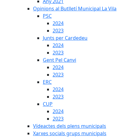
Any 2021
Opinions al Butlletí Municipal La Vila
PSC
2024
2023
Junts per Cardedeu
2024
2023
Gent Pel Canvi
2024
2023
ERC
2024
2023
CUP
2024
2023
Vídeactes dels plens municipals
Xarxes socials grups municipals