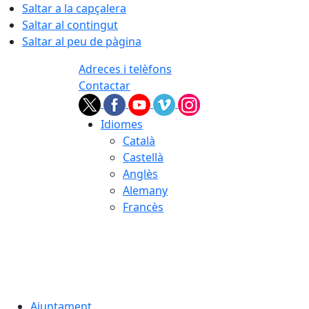
Saltar a la capçalera
Saltar al contingut
Saltar al peu de pàgina
Adreces i telèfons
Contactar
Idiomes
Català
Castellà
Anglès
Alemany
Francès
07.08.2026 | 16:10
Ajuntament