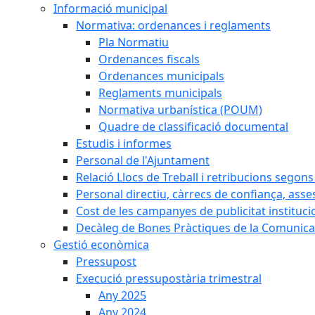
Informació municipal
Normativa: ordenances i reglaments
Pla Normatiu
Ordenances fiscals
Ordenances municipals
Reglaments municipals
Normativa urbanística (POUM)
Quadre de classificació documental
Estudis i informes
Personal de l'Ajuntament
Relació Llocs de Treball i retribucions segon
Personal directiu, càrrecs de confiança, asse
Cost de les campanyes de publicitat instituci
Decàleg de Bones Pràctiques de la Comunicac
Gestió econòmica
Pressupost
Execució pressupostària trimestral
Any 2025
Any 2024