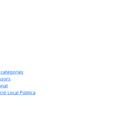
s categories
ssors
onal
ió Local Pública