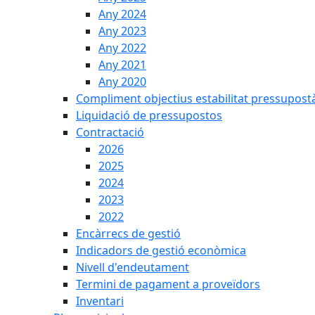
Any 2024
Any 2023
Any 2022
Any 2021
Any 2020
Compliment objectius estabilitat pressupost
Liquidació de pressupostos
Contractació
2026
2025
2024
2023
2022
Encàrrecs de gestió
Indicadors de gestió econòmica
Nivell d'endeutament
Termini de pagament a proveïdors
Inventari