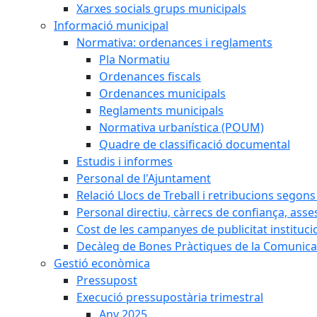
Xarxes socials grups municipals
Informació municipal
Normativa: ordenances i reglaments
Pla Normatiu
Ordenances fiscals
Ordenances municipals
Reglaments municipals
Normativa urbanística (POUM)
Quadre de classificació documental
Estudis i informes
Personal de l'Ajuntament
Relació Llocs de Treball i retribucions segon
Personal directiu, càrrecs de confiança, asse
Cost de les campanyes de publicitat instituci
Decàleg de Bones Pràctiques de la Comunicac
Gestió econòmica
Pressupost
Execució pressupostària trimestral
Any 2025