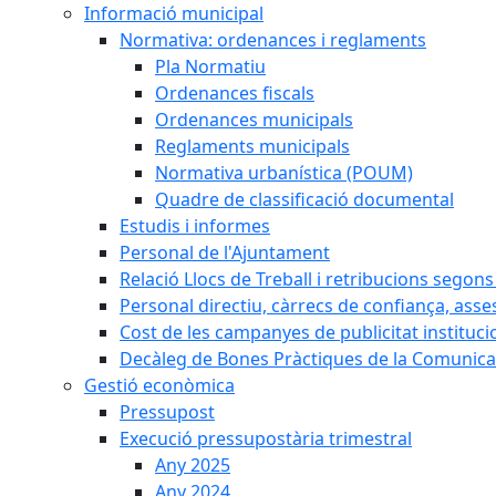
Informació municipal
Normativa: ordenances i reglaments
Pla Normatiu
Ordenances fiscals
Ordenances municipals
Reglaments municipals
Normativa urbanística (POUM)
Quadre de classificació documental
Estudis i informes
Personal de l'Ajuntament
Relació Llocs de Treball i retribucions segon
Personal directiu, càrrecs de confiança, asse
Cost de les campanyes de publicitat instituci
Decàleg de Bones Pràctiques de la Comunicac
Gestió econòmica
Pressupost
Execució pressupostària trimestral
Any 2025
Any 2024