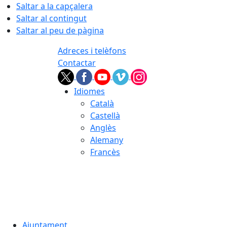
Saltar a la capçalera
Saltar al contingut
Saltar al peu de pàgina
Adreces i telèfons
Contactar
Idiomes
Català
Castellà
Anglès
Alemany
Francès
07.08.2026 | 04:08
Ajuntament