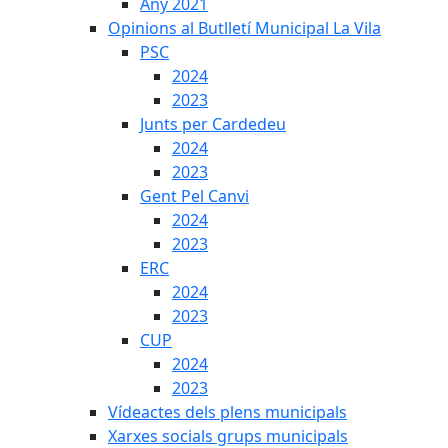
Any 2021
Opinions al Butlletí Municipal La Vila
PSC
2024
2023
Junts per Cardedeu
2024
2023
Gent Pel Canvi
2024
2023
ERC
2024
2023
CUP
2024
2023
Vídeactes dels plens municipals
Xarxes socials grups municipals