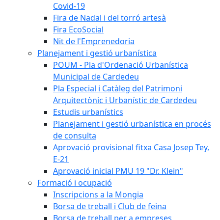
Covid-19
Fira de Nadal i del torró artesà
Fira EcoSocial
Nit de l'Emprenedoria
Planejament i gestió urbanística
POUM - Pla d'Ordenació Urbanística
Municipal de Cardedeu
Pla Especial i Catàleg del Patrimoni
Arquitectònic i Urbanístic de Cardedeu
Estudis urbanístics
Planejament i gestió urbanística en procés
de consulta
Aprovació provisional fitxa Casa Josep Tey,
E-21
Aprovació inicial PMU 19 "Dr. Klein"
Formació i ocupació
Inscripcions a la Mongia
Borsa de treball i Club de feina
Borsa de treball per a empreses