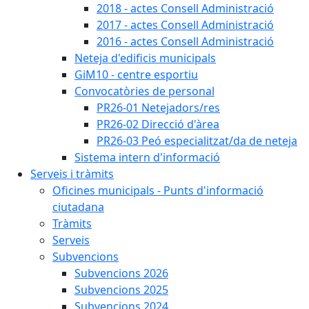
2018 - actes Consell Administració
2017 - actes Consell Administració
2016 - actes Consell Administració
Neteja d'edificis municipals
GiM10 - centre esportiu
Convocatòries de personal
PR26-01 Netejadors/res
PR26-02 Direcció d'àrea
PR26-03 Peó especialitzat/da de neteja
Sistema intern d'informació
Serveis i tràmits
Oficines municipals - Punts d'informació
ciutadana
Tràmits
Serveis
Subvencions
Subvencions 2026
Subvencions 2025
Subvencions 2024