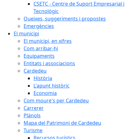
CSETC - Centre de Suport Empresarial i
Tecnològic
Queixes, suggeriments i propostes
Emergències
El municipi
El municipi, en xifres
Com arribar-hi
Equipaments
Entitats i associacions
Cardedeu
Història
L'apunt històric
Economia
Com moure's per Cardedeu
Carrerer
Plànols
Mapa del Patrimoni de Cardedeu
Turisme
Recursos turístics