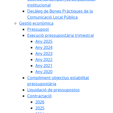
institucional
Decàleg de Bones Pràctiques de la
Comunicació Local Pública
Gestió econòmica
Pressupost
Execució pressupostària trimestral
Any 2025
Any 2024
Any 2023
Any 2022
Any 2021
Any 2020
Compliment objectius estabilitat
pressupostària
Liquidació de pressupostos
Contractació
2026
2025