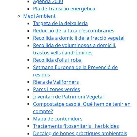
Agenda 2030
Pla de Transició energètica
Medi Ambient
Targeta de la deixalleria
Reducció de la taxa d'escombraries
Recollida a domicili de la fracció vegetal
Recollida de voluminosos a domicili,
trastos vells i andròmines
Recollida d'olis i roba
Setmana Europea de la Prevenció de
residus
Riera de Vallforners
Parcs i zones verdes
Inventari de Patrimoni Vegetal
Compostatge casolà. Què hem de tenir en
compte?
Mapa de contenidors
Tractaments fitosanitaris i herbicides
Decàleg de bones pràctiques ambientals