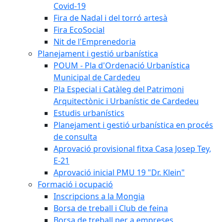
Covid-19
Fira de Nadal i del torró artesà
Fira EcoSocial
Nit de l'Emprenedoria
Planejament i gestió urbanística
POUM - Pla d'Ordenació Urbanística
Municipal de Cardedeu
Pla Especial i Catàleg del Patrimoni
Arquitectònic i Urbanístic de Cardedeu
Estudis urbanístics
Planejament i gestió urbanística en procés
de consulta
Aprovació provisional fitxa Casa Josep Tey,
E-21
Aprovació inicial PMU 19 "Dr. Klein"
Formació i ocupació
Inscripcions a la Mongia
Borsa de treball i Club de feina
Borsa de treball per a empreses