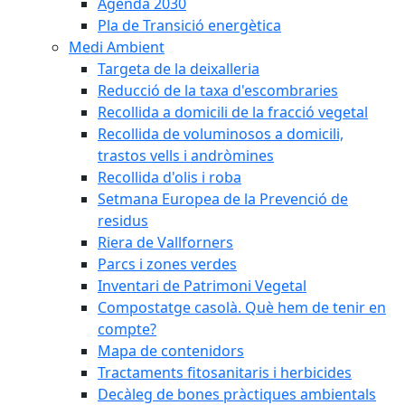
Agenda 2030
Pla de Transició energètica
Medi Ambient
Targeta de la deixalleria
Reducció de la taxa d'escombraries
Recollida a domicili de la fracció vegetal
Recollida de voluminosos a domicili,
trastos vells i andròmines
Recollida d'olis i roba
Setmana Europea de la Prevenció de
residus
Riera de Vallforners
Parcs i zones verdes
Inventari de Patrimoni Vegetal
Compostatge casolà. Què hem de tenir en
compte?
Mapa de contenidors
Tractaments fitosanitaris i herbicides
Decàleg de bones pràctiques ambientals