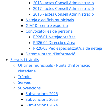
2018 - actes Consell Administració
2017 - actes Consell Administració
2016 - actes Consell Administració
Neteja d'edificis municipals
GiM10 - centre esportiu
Convocatòries de personal
PR26-01 Netejadors/res
PR26-02 Direcció d'àrea
PR26-03 Peó especialitzat/da de neteja
Sistema intern d'informació
Serveis i tràmits
Oficines municipals - Punts d'informació
ciutadana
Tràmits
Serveis
Subvencions
Subvencions 2026
Subvencions 2025
Subvencions 2024