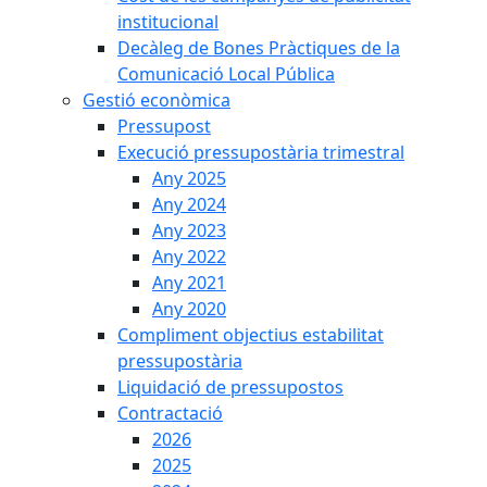
institucional
Decàleg de Bones Pràctiques de la
Comunicació Local Pública
Gestió econòmica
Pressupost
Execució pressupostària trimestral
Any 2025
Any 2024
Any 2023
Any 2022
Any 2021
Any 2020
Compliment objectius estabilitat
pressupostària
Liquidació de pressupostos
Contractació
2026
2025