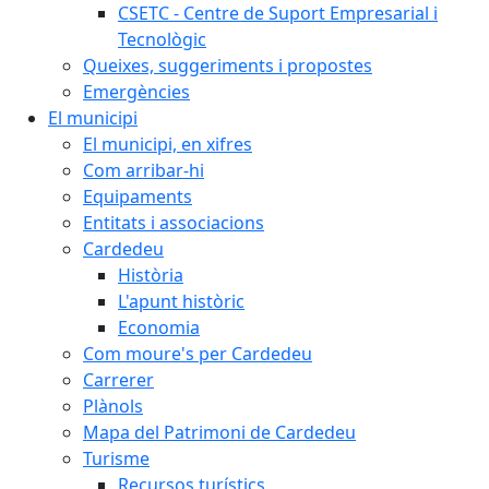
CSETC - Centre de Suport Empresarial i
Tecnològic
Queixes, suggeriments i propostes
Emergències
El municipi
El municipi, en xifres
Com arribar-hi
Equipaments
Entitats i associacions
Cardedeu
Història
L'apunt històric
Economia
Com moure's per Cardedeu
Carrerer
Plànols
Mapa del Patrimoni de Cardedeu
Turisme
Recursos turístics