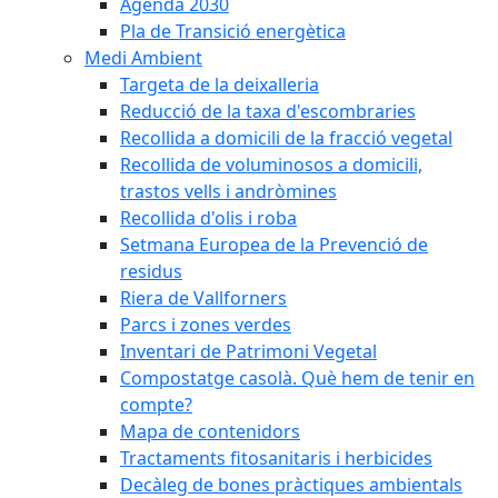
Agenda 2030
Pla de Transició energètica
Medi Ambient
Targeta de la deixalleria
Reducció de la taxa d'escombraries
Recollida a domicili de la fracció vegetal
Recollida de voluminosos a domicili,
trastos vells i andròmines
Recollida d'olis i roba
Setmana Europea de la Prevenció de
residus
Riera de Vallforners
Parcs i zones verdes
Inventari de Patrimoni Vegetal
Compostatge casolà. Què hem de tenir en
compte?
Mapa de contenidors
Tractaments fitosanitaris i herbicides
Decàleg de bones pràctiques ambientals