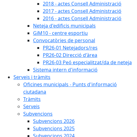
2018 - actes Consell Administració
2017 - actes Consell Administració
2016 - actes Consell Administració
Neteja d'edificis municipals
GiM10 - centre esportiu
Convocatòries de personal
PR26-01 Netejadors/res
PR26-02 Direcció d'àrea
PR26-03 Peó especialitzat/da de neteja
Sistema intern d'informació
Serveis i tràmits
Oficines municipals - Punts d'informació
ciutadana
Tràmits
Serveis
Subvencions
Subvencions 2026
Subvencions 2025
Subvencions 2024