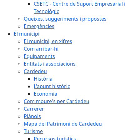
CSETC - Centre de Suport Empresarial i
Tecnològic
Queixes, suggeriments i propostes
Emergències
El municipi
El municipi, en xifres
Com arribar-hi
Equipaments
Entitats i associacions
Cardedeu
Història
L'apunt històric
Economia
Com moure's per Cardedeu
Carrerer
Plànols
Mapa del Patrimoni de Cardedeu
Turisme
Recursos turístics