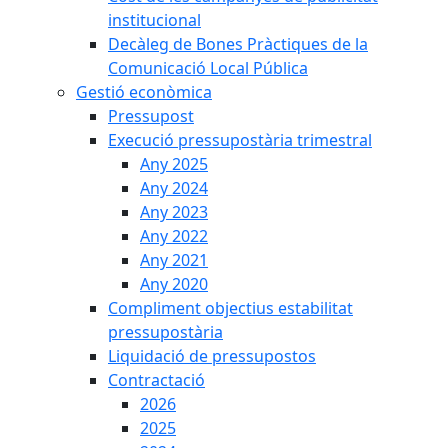
institucional
Decàleg de Bones Pràctiques de la
Comunicació Local Pública
Gestió econòmica
Pressupost
Execució pressupostària trimestral
Any 2025
Any 2024
Any 2023
Any 2022
Any 2021
Any 2020
Compliment objectius estabilitat
pressupostària
Liquidació de pressupostos
Contractació
2026
2025