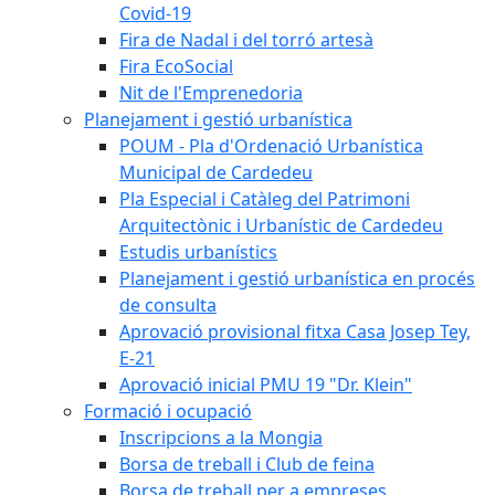
Covid-19
Fira de Nadal i del torró artesà
Fira EcoSocial
Nit de l'Emprenedoria
Planejament i gestió urbanística
POUM - Pla d'Ordenació Urbanística
Municipal de Cardedeu
Pla Especial i Catàleg del Patrimoni
Arquitectònic i Urbanístic de Cardedeu
Estudis urbanístics
Planejament i gestió urbanística en procés
de consulta
Aprovació provisional fitxa Casa Josep Tey,
E-21
Aprovació inicial PMU 19 "Dr. Klein"
Formació i ocupació
Inscripcions a la Mongia
Borsa de treball i Club de feina
Borsa de treball per a empreses