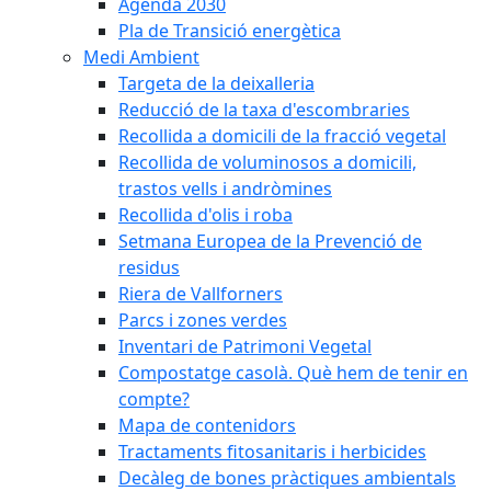
Agenda 2030
Pla de Transició energètica
Medi Ambient
Targeta de la deixalleria
Reducció de la taxa d'escombraries
Recollida a domicili de la fracció vegetal
Recollida de voluminosos a domicili,
trastos vells i andròmines
Recollida d'olis i roba
Setmana Europea de la Prevenció de
residus
Riera de Vallforners
Parcs i zones verdes
Inventari de Patrimoni Vegetal
Compostatge casolà. Què hem de tenir en
compte?
Mapa de contenidors
Tractaments fitosanitaris i herbicides
Decàleg de bones pràctiques ambientals