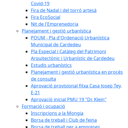
Covid-19
Fira de Nadal i del torró artesà
Fira EcoSocial
Nit de l'Emprenedoria
Planejament i gestió urbanística
POUM - Pla d'Ordenació Urbanística
Municipal de Cardedeu
Pla Especial i Catàleg del Patrimoni
Arquitectònic i Urbanístic de Cardedeu
Estudis urbanístics
Planejament i gestió urbanística en procés
de consulta
Aprovació provisional fitxa Casa Josep Tey,
E-21
Aprovació inicial PMU 19 "Dr. Klein"
Formació i ocupació
Inscripcions a la Mongia
Borsa de treball i Club de feina
Borsa de treball per a empreses