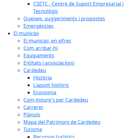
CSETC - Centre de Suport Empresarial i
Tecnològic
Queixes, suggeriments i propostes
Emergències
El municipi
El municipi, en xifres
Com arribar-hi
Equipaments
Entitats i associacions
Cardedeu
Història
L'apunt històric
Economia
Com moure's per Cardedeu
Carrerer
Plànols
Mapa del Patrimoni de Cardedeu
Turisme
Recursos turístics