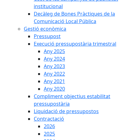
institucional
Decàleg de Bones Pràctiques de la
Comunicació Local Pública
Gestió econòmica
Pressupost
Execució pressupostària trimestral
Any 2025
Any 2024
Any 2023
Any 2022
Any 2021
Any 2020
Compliment objectius estabilitat
pressupostària
Liquidació de pressupostos
Contractació
2026
2025