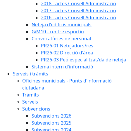
2018 - actes Consell Administració
2017 - actes Consell Administració
2016 - actes Consell Administració
Neteja d'edificis municipals
GiM10 - centre esportiu
Convocatòries de personal
PR26-01 Netejadors/res
PR26-02 Direcció d'àrea
PR26-03 Peó especialitzat/da de neteja
Sistema intern d'informació
Serveis i tràmits
Oficines municipals - Punts d'informació
ciutadana
Tràmits
Serveis
Subvencions
Subvencions 2026
Subvencions 2025
Subvencions 2024