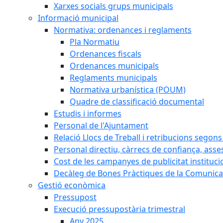
Xarxes socials grups municipals
Informació municipal
Normativa: ordenances i reglaments
Pla Normatiu
Ordenances fiscals
Ordenances municipals
Reglaments municipals
Normativa urbanística (POUM)
Quadre de classificació documental
Estudis i informes
Personal de l'Ajuntament
Relació Llocs de Treball i retribucions segon
Personal directiu, càrrecs de confiança, asse
Cost de les campanyes de publicitat instituci
Decàleg de Bones Pràctiques de la Comunicac
Gestió econòmica
Pressupost
Execució pressupostària trimestral
Any 2025