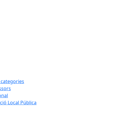
s categories
ssors
onal
ió Local Pública