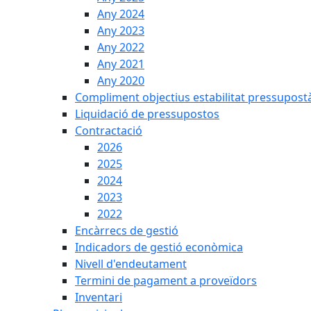
Any 2024
Any 2023
Any 2022
Any 2021
Any 2020
Compliment objectius estabilitat pressupost
Liquidació de pressupostos
Contractació
2026
2025
2024
2023
2022
Encàrrecs de gestió
Indicadors de gestió econòmica
Nivell d'endeutament
Termini de pagament a proveïdors
Inventari