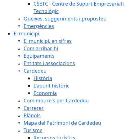
CSETC - Centre de Suport Empresarial i
Tecnològic
Queixes, suggeriments i propostes
Emergències
El municipi
El municipi, en xifres
Com arribar-hi
Equipaments
Entitats i associacions
Cardedeu
Història
L'apunt històric
Economia
Com moure's per Cardedeu
Carrerer
Plànols
Mapa del Patrimoni de Cardedeu
Turisme
Recursos turístics