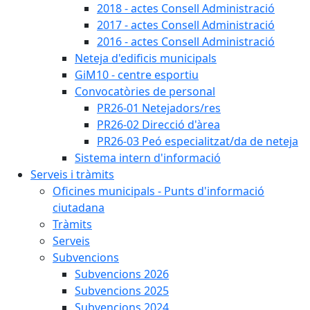
2018 - actes Consell Administració
2017 - actes Consell Administració
2016 - actes Consell Administració
Neteja d'edificis municipals
GiM10 - centre esportiu
Convocatòries de personal
PR26-01 Netejadors/res
PR26-02 Direcció d'àrea
PR26-03 Peó especialitzat/da de neteja
Sistema intern d'informació
Serveis i tràmits
Oficines municipals - Punts d'informació
ciutadana
Tràmits
Serveis
Subvencions
Subvencions 2026
Subvencions 2025
Subvencions 2024