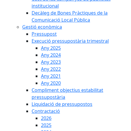
institucional
Decàleg de Bones Pràctiques de la
Comunicació Local Pública
Gestió econòmica
Pressupost
Execució pressupostària trimestral
Any 2025
Any 2024
Any 2023
Any 2022
Any 2021
Any 2020
Compliment objectius estabilitat
pressupostària
Liquidació de pressupostos
Contractació
2026
2025