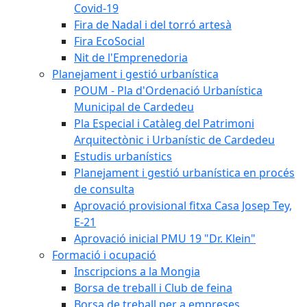
Covid-19
Fira de Nadal i del torró artesà
Fira EcoSocial
Nit de l'Emprenedoria
Planejament i gestió urbanística
POUM - Pla d'Ordenació Urbanística
Municipal de Cardedeu
Pla Especial i Catàleg del Patrimoni
Arquitectònic i Urbanístic de Cardedeu
Estudis urbanístics
Planejament i gestió urbanística en procés
de consulta
Aprovació provisional fitxa Casa Josep Tey,
E-21
Aprovació inicial PMU 19 "Dr. Klein"
Formació i ocupació
Inscripcions a la Mongia
Borsa de treball i Club de feina
Borsa de treball per a empreses