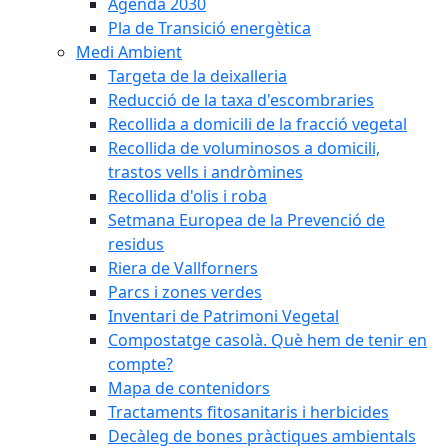
Agenda 2030
Pla de Transició energètica
Medi Ambient
Targeta de la deixalleria
Reducció de la taxa d'escombraries
Recollida a domicili de la fracció vegetal
Recollida de voluminosos a domicili,
trastos vells i andròmines
Recollida d'olis i roba
Setmana Europea de la Prevenció de
residus
Riera de Vallforners
Parcs i zones verdes
Inventari de Patrimoni Vegetal
Compostatge casolà. Què hem de tenir en
compte?
Mapa de contenidors
Tractaments fitosanitaris i herbicides
Decàleg de bones pràctiques ambientals