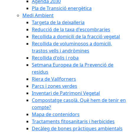
Agenda 2030
Pla de Transició energètica
Medi Ambient
Targeta de la deixalleria
Reducció de la taxa d'escombraries
Recollida a domicili de la fracció vegetal
Recollida de voluminosos a domicili,
trastos vells i andròmines
Recollida d'olis i roba
Setmana Europea de la Prevenció de
residus
Riera de Vallforners
Parcs i zones verdes
Inventari de Patrimoni Vegetal
Compostatge casolà. Què hem de tenir en
compte?
Mapa de contenidors
Tractaments fitosanitaris i herbicides
Decàleg de bones pràctiques ambientals