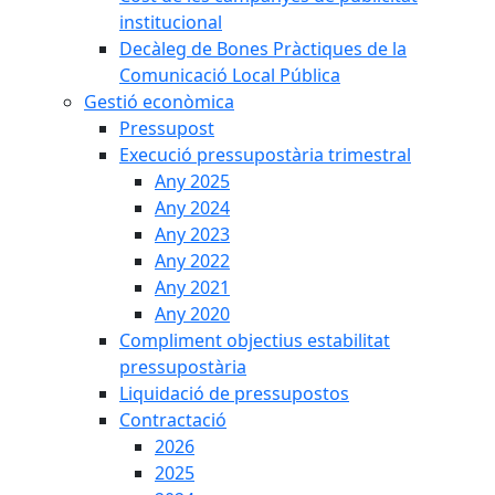
institucional
Decàleg de Bones Pràctiques de la
Comunicació Local Pública
Gestió econòmica
Pressupost
Execució pressupostària trimestral
Any 2025
Any 2024
Any 2023
Any 2022
Any 2021
Any 2020
Compliment objectius estabilitat
pressupostària
Liquidació de pressupostos
Contractació
2026
2025