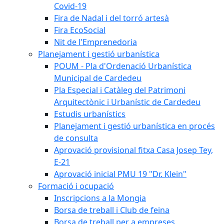
Covid-19
Fira de Nadal i del torró artesà
Fira EcoSocial
Nit de l'Emprenedoria
Planejament i gestió urbanística
POUM - Pla d'Ordenació Urbanística
Municipal de Cardedeu
Pla Especial i Catàleg del Patrimoni
Arquitectònic i Urbanístic de Cardedeu
Estudis urbanístics
Planejament i gestió urbanística en procés
de consulta
Aprovació provisional fitxa Casa Josep Tey,
E-21
Aprovació inicial PMU 19 "Dr. Klein"
Formació i ocupació
Inscripcions a la Mongia
Borsa de treball i Club de feina
Borsa de treball per a empreses