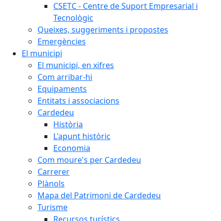
CSETC - Centre de Suport Empresarial i
Tecnològic
Queixes, suggeriments i propostes
Emergències
El municipi
El municipi, en xifres
Com arribar-hi
Equipaments
Entitats i associacions
Cardedeu
Història
L'apunt històric
Economia
Com moure's per Cardedeu
Carrerer
Plànols
Mapa del Patrimoni de Cardedeu
Turisme
Recursos turístics