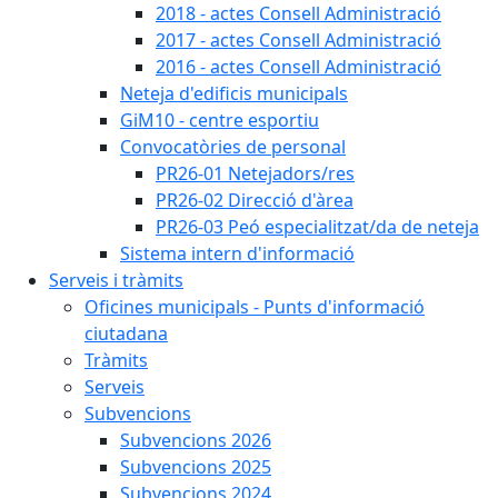
2018 - actes Consell Administració
2017 - actes Consell Administració
2016 - actes Consell Administració
Neteja d'edificis municipals
GiM10 - centre esportiu
Convocatòries de personal
PR26-01 Netejadors/res
PR26-02 Direcció d'àrea
PR26-03 Peó especialitzat/da de neteja
Sistema intern d'informació
Serveis i tràmits
Oficines municipals - Punts d'informació
ciutadana
Tràmits
Serveis
Subvencions
Subvencions 2026
Subvencions 2025
Subvencions 2024