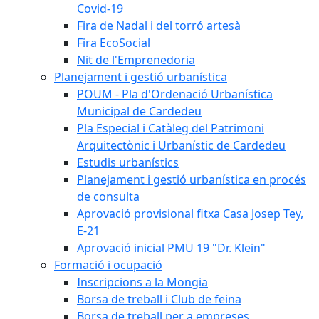
Covid-19
Fira de Nadal i del torró artesà
Fira EcoSocial
Nit de l'Emprenedoria
Planejament i gestió urbanística
POUM - Pla d'Ordenació Urbanística
Municipal de Cardedeu
Pla Especial i Catàleg del Patrimoni
Arquitectònic i Urbanístic de Cardedeu
Estudis urbanístics
Planejament i gestió urbanística en procés
de consulta
Aprovació provisional fitxa Casa Josep Tey,
E-21
Aprovació inicial PMU 19 "Dr. Klein"
Formació i ocupació
Inscripcions a la Mongia
Borsa de treball i Club de feina
Borsa de treball per a empreses