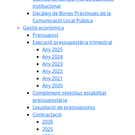
institucional
Decàleg de Bones Pràctiques de la
Comunicació Local Pública
Gestió econòmica
Pressupost
Execució pressupostària trimestral
Any 2025
Any 2024
Any 2023
Any 2022
Any 2021
Any 2020
Compliment objectius estabilitat
pressupostària
Liquidació de pressupostos
Contractació
2026
2025