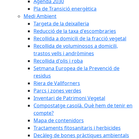
Agenda 2030
Pla de Transició energètica
Medi Ambient
Targeta de la deixalleria
Reducció de la taxa d'escombraries
Recollida a domicili de la fracció vegetal
Recollida de voluminosos a domicili,
trastos vells i andròmines
Recollida d'olis i roba
Setmana Europea de la Prevenció de
residus
Riera de Vallforners
Parcs i zones verdes
Inventari de Patrimoni Vegetal
Compostatge casolà. Què hem de tenir en
compte?
Mapa de contenidors
Tractaments fitosanitaris i herbicides
Decàleg de bones pràctiques ambientals