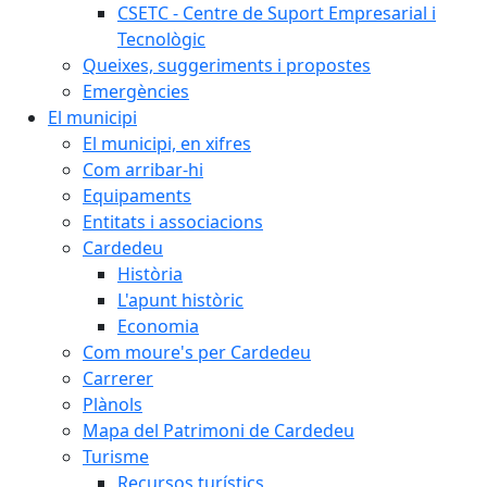
CSETC - Centre de Suport Empresarial i
Tecnològic
Queixes, suggeriments i propostes
Emergències
El municipi
El municipi, en xifres
Com arribar-hi
Equipaments
Entitats i associacions
Cardedeu
Història
L'apunt històric
Economia
Com moure's per Cardedeu
Carrerer
Plànols
Mapa del Patrimoni de Cardedeu
Turisme
Recursos turístics