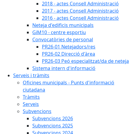
2018 - actes Consell Administració
2017 - actes Consell Administració
2016 - actes Consell Administració
Neteja d'edificis municipals
GiM10 - centre esportiu
Convocatòries de personal
PR26-01 Netejadors/res
PR26-02 Direcció d'àrea
PR26-03 Peó especialitzat/da de neteja
Sistema intern d'informació
Serveis i tràmits
Oficines municipals - Punts d'informació
ciutadana
Tràmits
Serveis
Subvencions
Subvencions 2026
Subvencions 2025
Subvencions 2024