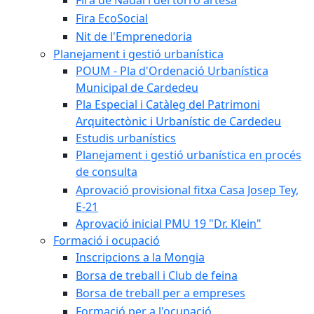
Fira de Nadal i del torró artesà
Fira EcoSocial
Nit de l'Emprenedoria
Planejament i gestió urbanística
POUM - Pla d'Ordenació Urbanística
Municipal de Cardedeu
Pla Especial i Catàleg del Patrimoni
Arquitectònic i Urbanístic de Cardedeu
Estudis urbanístics
Planejament i gestió urbanística en procés
de consulta
Aprovació provisional fitxa Casa Josep Tey,
E-21
Aprovació inicial PMU 19 "Dr. Klein"
Formació i ocupació
Inscripcions a la Mongia
Borsa de treball i Club de feina
Borsa de treball per a empreses
Formació per a l'ocupació