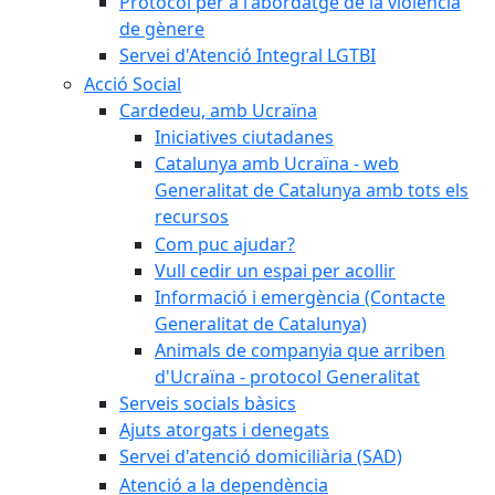
Protocol per a l'abordatge de la violència
de gènere
Servei d'Atenció Integral LGTBI
Acció Social
Cardedeu, amb Ucraïna
Iniciatives ciutadanes
Catalunya amb Ucraïna - web
Generalitat de Catalunya amb tots els
recursos
Com puc ajudar?
Vull cedir un espai per acollir
Informació i emergència (Contacte
Generalitat de Catalunya)
Animals de companyia que arriben
d'Ucraïna - protocol Generalitat
Serveis socials bàsics
Ajuts atorgats i denegats
Servei d'atenció domiciliària (SAD)
Atenció a la dependència