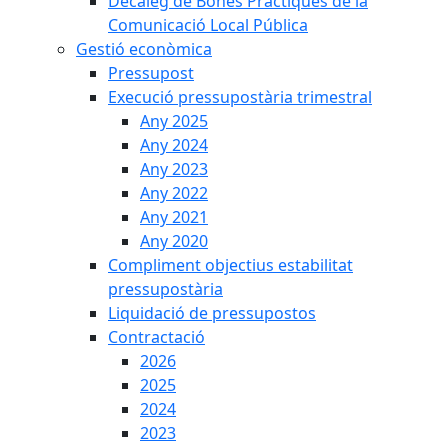
Decàleg de Bones Pràctiques de la
Comunicació Local Pública
Gestió econòmica
Pressupost
Execució pressupostària trimestral
Any 2025
Any 2024
Any 2023
Any 2022
Any 2021
Any 2020
Compliment objectius estabilitat
pressupostària
Liquidació de pressupostos
Contractació
2026
2025
2024
2023