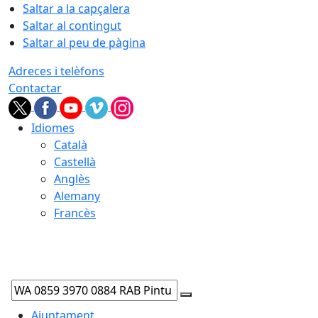
Saltar a la capçalera
Saltar al contingut
Saltar al peu de pàgina
Adreces i telèfons
Contactar
Idiomes
Català
Castellà
Anglès
Alemany
Francès
07.08.2026 | 07:12
Cercar:
Ajuntament