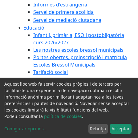
Informes d'estrangeria
Servei de primera acollida
Servei de mediació ciutadana
Educació
Infantil, primària, ESO i postobligatòria
curs 2026/2027
Les nostres escoles bressol municipals
Portes obertes, preinscripció i matrícula
Escoles Bressol Municipals
Tarifació social
Calculadora tarifes escoles bressol
Aquest lloc web fa servir cookies pròpies i de tercers per
Formació de Persones Adultes
facilitar-te una experiència de navegació òptima i recollir
Programa Cardedeu Coeduca
informació anònima per millorar i adaptar-nos a les teves
Pla Educatiu d'Entorn
preferències i pautes de navegació. Navegar sense acceptar
Consell d'Infants
les cookies limitarà la visibilitat i funcions del web.
Podeu consultar la
política de cookies
.
Gent Gran
Pla d'envelliment actiu Km0 Cardedeu
Configurar opcions
...
Rebutja
Acceptar
Comissió Ciutadana de Gent Gran