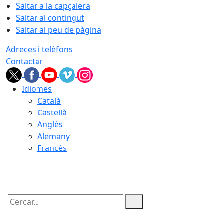
Saltar a la capçalera
Saltar al contingut
Saltar al peu de pàgina
Adreces i telèfons
Contactar
Idiomes
Català
Castellà
Anglès
Alemany
Francès
06.08.2026 | 09:25
Cercar: