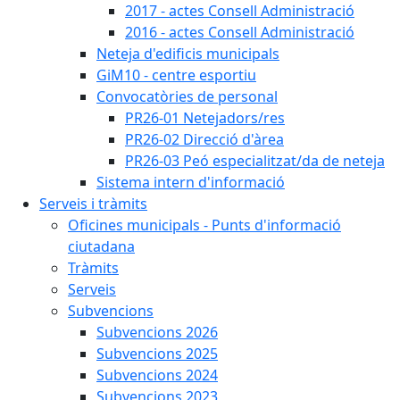
2017 - actes Consell Administració
2016 - actes Consell Administració
Neteja d'edificis municipals
GiM10 - centre esportiu
Convocatòries de personal
PR26-01 Netejadors/res
PR26-02 Direcció d'àrea
PR26-03 Peó especialitzat/da de neteja
Sistema intern d'informació
Serveis i tràmits
Oficines municipals - Punts d'informació
ciutadana
Tràmits
Serveis
Subvencions
Subvencions 2026
Subvencions 2025
Subvencions 2024
Subvencions 2023