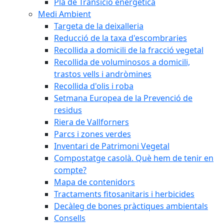
Pla de Transició energètica
Medi Ambient
Targeta de la deixalleria
Reducció de la taxa d'escombraries
Recollida a domicili de la fracció vegetal
Recollida de voluminosos a domicili,
trastos vells i andròmines
Recollida d'olis i roba
Setmana Europea de la Prevenció de
residus
Riera de Vallforners
Parcs i zones verdes
Inventari de Patrimoni Vegetal
Compostatge casolà. Què hem de tenir en
compte?
Mapa de contenidors
Tractaments fitosanitaris i herbicides
Decàleg de bones pràctiques ambientals
Consells