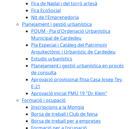
Fira de Nadal i del torró artesà
Fira EcoSocial
Nit de l'Emprenedoria
Planejament i gestió urbanística
POUM - Pla d'Ordenació Urbanística
Municipal de Cardedeu
Pla Especial i Catàleg del Patrimoni
Arquitectònic i Urbanístic de Cardedeu
Estudis urbanístics
Planejament i gestió urbanística en procés
de consulta
Aprovació provisional fitxa Casa Josep Tey,
E-21
Aprovació inicial PMU 19 "Dr. Klein"
Formació i ocupació
Inscripcions a la Mongia
Borsa de treball i Club de feina
Borsa de treball per a empreses
Formació per a l'ocupació