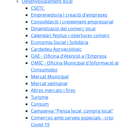
Desenvolupament local
CSETC
Emprenedoria i creació d'empreses
Consolidació i creixement empresarial
Dinamització del comerç local
Calendari festius i obertures comerç
Economia Social i Solidària
Cardedeu Agroecològic
OAE - Oficina d'Atenció a l'Empresa
OMIC - Oficina Municipal d'Informació al
Consumidor
Mercat Municipal
Mercat setmanal
Altres mercats i fires
Turisme
Consum
Campanya "Pensa local, compra local"
Comerços amb serveis especials - crisi
Covid-19