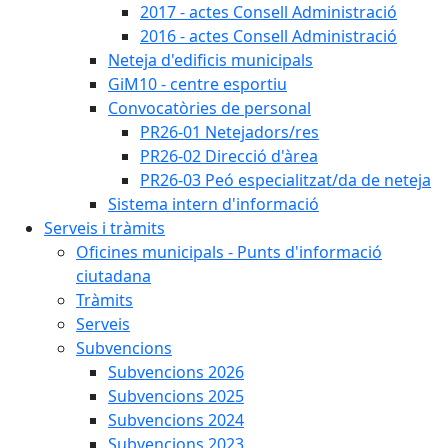
2017 - actes Consell Administració
2016 - actes Consell Administració
Neteja d'edificis municipals
GiM10 - centre esportiu
Convocatòries de personal
PR26-01 Netejadors/res
PR26-02 Direcció d'àrea
PR26-03 Peó especialitzat/da de neteja
Sistema intern d'informació
Serveis i tràmits
Oficines municipals - Punts d'informació
ciutadana
Tràmits
Serveis
Subvencions
Subvencions 2026
Subvencions 2025
Subvencions 2024
Subvencions 2023