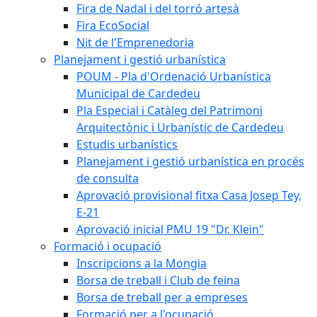
Fira de Nadal i del torró artesà
Fira EcoSocial
Nit de l'Emprenedoria
Planejament i gestió urbanística
POUM - Pla d'Ordenació Urbanística
Municipal de Cardedeu
Pla Especial i Catàleg del Patrimoni
Arquitectònic i Urbanístic de Cardedeu
Estudis urbanístics
Planejament i gestió urbanística en procés
de consulta
Aprovació provisional fitxa Casa Josep Tey,
E-21
Aprovació inicial PMU 19 "Dr. Klein"
Formació i ocupació
Inscripcions a la Mongia
Borsa de treball i Club de feina
Borsa de treball per a empreses
Formació per a l'ocupació