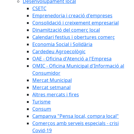
Desenvolupament local
CSETC
Emprenedoria i creació d'empreses
Consolidació i creixement empresarial
Dinamització del comerç local
Calendari festius i obertures comerç
Economia Social i Solidària
Cardedeu Agroecològic
OAE - Oficina d'Atenció a l'Empresa
OMIC - Oficina Municipal d'Informació al
Consumidor
Mercat Municipal
Mercat setmanal
Altres mercats i fires
Turisme
Consum
Campanya "Pensa local, compra local"
Comerços amb serveis especials - crisi
Covid-19