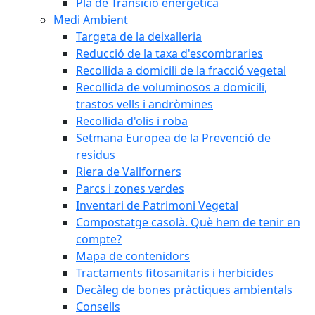
Pla de Transició energètica
Medi Ambient
Targeta de la deixalleria
Reducció de la taxa d'escombraries
Recollida a domicili de la fracció vegetal
Recollida de voluminosos a domicili,
trastos vells i andròmines
Recollida d'olis i roba
Setmana Europea de la Prevenció de
residus
Riera de Vallforners
Parcs i zones verdes
Inventari de Patrimoni Vegetal
Compostatge casolà. Què hem de tenir en
compte?
Mapa de contenidors
Tractaments fitosanitaris i herbicides
Decàleg de bones pràctiques ambientals
Consells