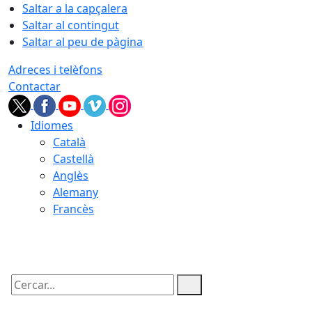
Saltar a la capçalera
Saltar al contingut
Saltar al peu de pàgina
Adreces i telèfons
Contactar
Idiomes
Català
Castellà
Anglès
Alemany
Francès
06.08.2026 | 19:34
Cercar: