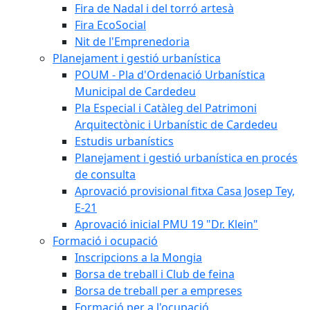
Fira de Nadal i del torró artesà
Fira EcoSocial
Nit de l'Emprenedoria
Planejament i gestió urbanística
POUM - Pla d'Ordenació Urbanística
Municipal de Cardedeu
Pla Especial i Catàleg del Patrimoni
Arquitectònic i Urbanístic de Cardedeu
Estudis urbanístics
Planejament i gestió urbanística en procés
de consulta
Aprovació provisional fitxa Casa Josep Tey,
E-21
Aprovació inicial PMU 19 "Dr. Klein"
Formació i ocupació
Inscripcions a la Mongia
Borsa de treball i Club de feina
Borsa de treball per a empreses
Formació per a l'ocupació