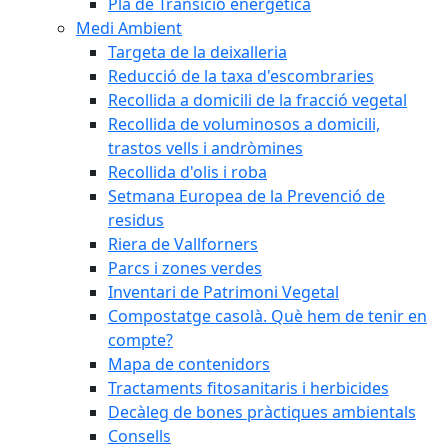
Pla de Transició energètica
Medi Ambient
Targeta de la deixalleria
Reducció de la taxa d'escombraries
Recollida a domicili de la fracció vegetal
Recollida de voluminosos a domicili,
trastos vells i andròmines
Recollida d'olis i roba
Setmana Europea de la Prevenció de
residus
Riera de Vallforners
Parcs i zones verdes
Inventari de Patrimoni Vegetal
Compostatge casolà. Què hem de tenir en
compte?
Mapa de contenidors
Tractaments fitosanitaris i herbicides
Decàleg de bones pràctiques ambientals
Consells