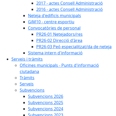
2017 - actes Consell Administració
2016 - actes Consell Administració
Neteja d'edificis municipals
GiM10 - centre esportiu
Convocatòries de personal
PR26-01 Netejadors/res
PR26-02 Direcció d'àrea
PR26-03 Peó especialitzat/da de neteja
Sistema intern d'informació
Serveis i tràmits
Oficines municipals - Punts d'informació
ciutadana
Tràmits
Serveis
Subvencions
Subvencions 2026
Subvencions 2025
Subvencions 2024
Subvencions 2023