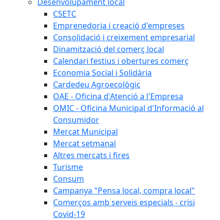
Desenvolupament local
CSETC
Emprenedoria i creació d'empreses
Consolidació i creixement empresarial
Dinamització del comerç local
Calendari festius i obertures comerç
Economia Social i Solidària
Cardedeu Agroecològic
OAE - Oficina d'Atenció a l'Empresa
OMIC - Oficina Municipal d'Informació al
Consumidor
Mercat Municipal
Mercat setmanal
Altres mercats i fires
Turisme
Consum
Campanya "Pensa local, compra local"
Comerços amb serveis especials - crisi
Covid-19