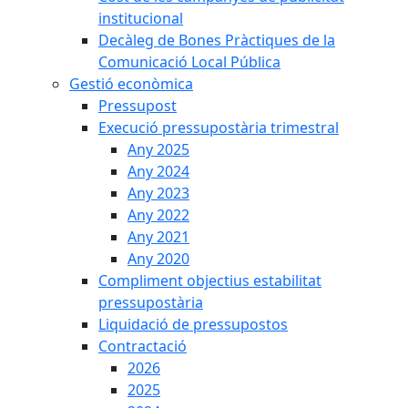
institucional
Decàleg de Bones Pràctiques de la
Comunicació Local Pública
Gestió econòmica
Pressupost
Execució pressupostària trimestral
Any 2025
Any 2024
Any 2023
Any 2022
Any 2021
Any 2020
Compliment objectius estabilitat
pressupostària
Liquidació de pressupostos
Contractació
2026
2025