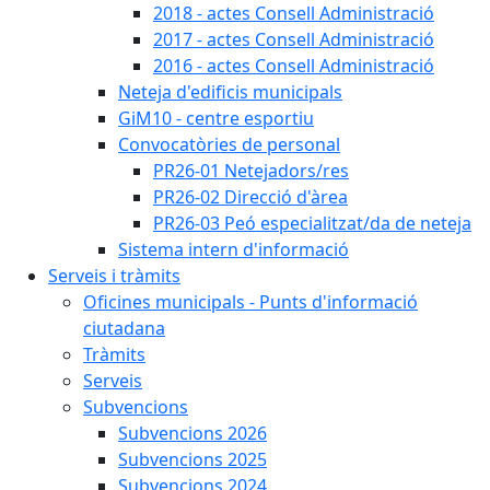
2018 - actes Consell Administració
2017 - actes Consell Administració
2016 - actes Consell Administració
Neteja d'edificis municipals
GiM10 - centre esportiu
Convocatòries de personal
PR26-01 Netejadors/res
PR26-02 Direcció d'àrea
PR26-03 Peó especialitzat/da de neteja
Sistema intern d'informació
Serveis i tràmits
Oficines municipals - Punts d'informació
ciutadana
Tràmits
Serveis
Subvencions
Subvencions 2026
Subvencions 2025
Subvencions 2024