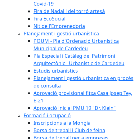
Covid-19
Fira de Nadal i del torró artesà
Fira EcoSocial
Nit de l'Emprenedoria
Planejament i gestió urbanística
POUM - Pla d'Ordenació Urbanística
Municipal de Cardedeu
Pla Especial i Catàleg del Patrimoni
Arquitectònic i Urbanístic de Cardedeu
Estudis urbanístics
Planejament i gestió urbanística en procés
de consulta
Aprovació provisional fitxa Casa Josep Tey,
E-21
Aprovació inicial PMU 19 "Dr. Klein"
Formació i ocupació
Inscripcions a la Mongia
Borsa de treball i Club de feina
Borsa de treball per a empreses