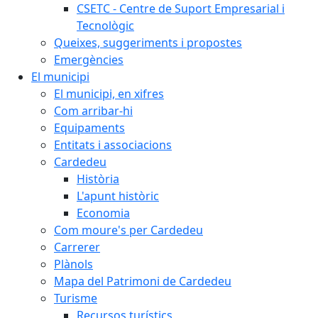
CSETC - Centre de Suport Empresarial i
Tecnològic
Queixes, suggeriments i propostes
Emergències
El municipi
El municipi, en xifres
Com arribar-hi
Equipaments
Entitats i associacions
Cardedeu
Història
L'apunt històric
Economia
Com moure's per Cardedeu
Carrerer
Plànols
Mapa del Patrimoni de Cardedeu
Turisme
Recursos turístics