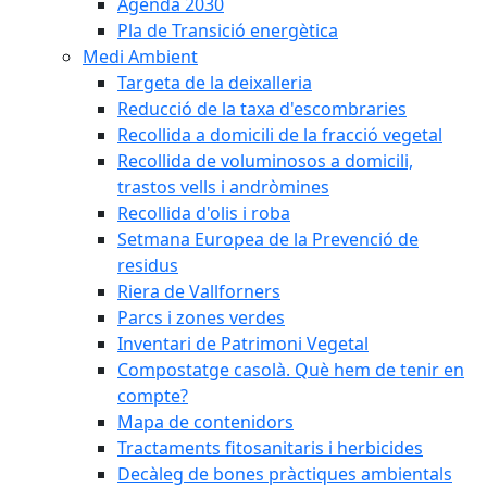
Agenda 2030
Pla de Transició energètica
Medi Ambient
Targeta de la deixalleria
Reducció de la taxa d'escombraries
Recollida a domicili de la fracció vegetal
Recollida de voluminosos a domicili,
trastos vells i andròmines
Recollida d'olis i roba
Setmana Europea de la Prevenció de
residus
Riera de Vallforners
Parcs i zones verdes
Inventari de Patrimoni Vegetal
Compostatge casolà. Què hem de tenir en
compte?
Mapa de contenidors
Tractaments fitosanitaris i herbicides
Decàleg de bones pràctiques ambientals