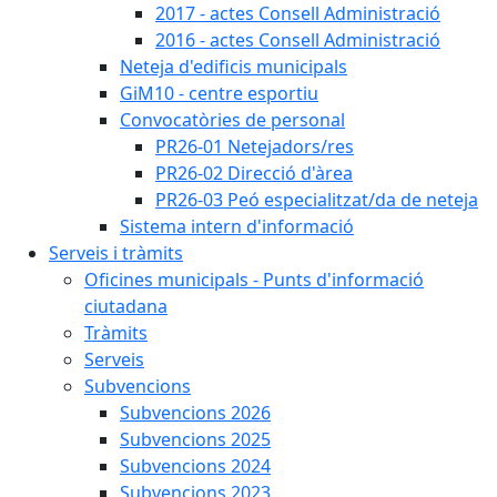
2017 - actes Consell Administració
2016 - actes Consell Administració
Neteja d'edificis municipals
GiM10 - centre esportiu
Convocatòries de personal
PR26-01 Netejadors/res
PR26-02 Direcció d'àrea
PR26-03 Peó especialitzat/da de neteja
Sistema intern d'informació
Serveis i tràmits
Oficines municipals - Punts d'informació
ciutadana
Tràmits
Serveis
Subvencions
Subvencions 2026
Subvencions 2025
Subvencions 2024
Subvencions 2023