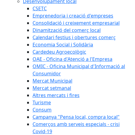
Desenvolupament local
CSETC
Emprenedoria i creació d'empreses
Consolidació i creixement empresarial
Dinamització del comerç local
Calendari festius i obertures comerç
Economia Social i Solidària
Cardedeu Agroecològic
OAE - Oficina d'Atenció a l'Empresa
OMIC - Oficina Municipal d'Informació al
Consumidor
Mercat Municipal
Mercat setmanal
Altres mercats i fires
Turisme
Consum
Campanya "Pensa local, compra local"
Comerços amb serveis especials - crisi
Covid-19