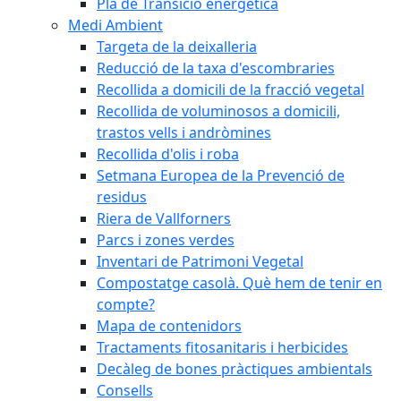
Pla de Transició energètica
Medi Ambient
Targeta de la deixalleria
Reducció de la taxa d'escombraries
Recollida a domicili de la fracció vegetal
Recollida de voluminosos a domicili,
trastos vells i andròmines
Recollida d'olis i roba
Setmana Europea de la Prevenció de
residus
Riera de Vallforners
Parcs i zones verdes
Inventari de Patrimoni Vegetal
Compostatge casolà. Què hem de tenir en
compte?
Mapa de contenidors
Tractaments fitosanitaris i herbicides
Decàleg de bones pràctiques ambientals
Consells