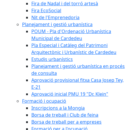
Fira de Nadal i del torró artesà
Fira EcoSocial
Nit de l'Emprenedoria
Planejament i gestió urbanística
POUM - Pla d'Ordenació Urbanística
Municipal de Cardedeu
Pla Especial i Catàleg del Patrimoni
Arquitectònic i Urbanístic de Cardedeu
Estudis urbanístics
Planejament i gestió urbanística en procés
de consulta
Aprovació provisional fitxa Casa Josep Tey,
E-21
Aprovació inicial PMU 19 "Dr. Klein"
Formació i ocupació
Inscripcions a la Mongia
Borsa de treball i Club de feina
Borsa de treball per a empreses
Formació per a l'ocupació