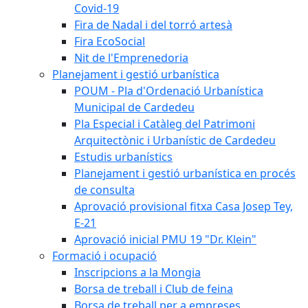
Covid-19
Fira de Nadal i del torró artesà
Fira EcoSocial
Nit de l'Emprenedoria
Planejament i gestió urbanística
POUM - Pla d'Ordenació Urbanística
Municipal de Cardedeu
Pla Especial i Catàleg del Patrimoni
Arquitectònic i Urbanístic de Cardedeu
Estudis urbanístics
Planejament i gestió urbanística en procés
de consulta
Aprovació provisional fitxa Casa Josep Tey,
E-21
Aprovació inicial PMU 19 "Dr. Klein"
Formació i ocupació
Inscripcions a la Mongia
Borsa de treball i Club de feina
Borsa de treball per a empreses