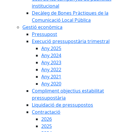
institucional
Decàleg de Bones Pràctiques de la
Comunicació Local Pública
Gestió econòmica
Pressupost
Execució pressupostària trimestral
Any 2025
Any 2024
Any 2023
Any 2022
Any 2021
Any 2020
Compliment objectius estabilitat
pressupostària
Liquidació de pressupostos
Contractació
2026
2025