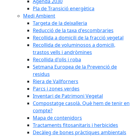
Agenda 2030
Pla de Transició energètica
Medi Ambient
Targeta de la deixalleria
Reducció de la taxa d'escombraries
Recollida a domicili de la fracció vegetal
Recollida de voluminosos a domicili,
trastos vells i andròmines
Recollida d'olis i roba
Setmana Europea de la Prevenció de
residus
Riera de Vallforners
Parcs i zones verdes
Inventari de Patrimoni Vegetal
Compostatge casolà. Què hem de tenir en
compte?
Mapa de contenidors
Tractaments fitosanitaris i herbicides
Decàleg de bones pràctiques ambientals