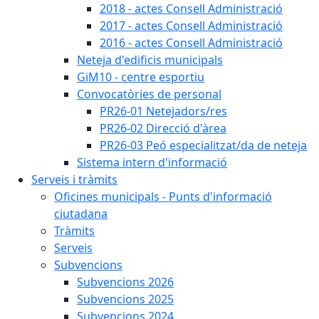
2018 - actes Consell Administració
2017 - actes Consell Administració
2016 - actes Consell Administració
Neteja d'edificis municipals
GiM10 - centre esportiu
Convocatòries de personal
PR26-01 Netejadors/res
PR26-02 Direcció d'àrea
PR26-03 Peó especialitzat/da de neteja
Sistema intern d'informació
Serveis i tràmits
Oficines municipals - Punts d'informació
ciutadana
Tràmits
Serveis
Subvencions
Subvencions 2026
Subvencions 2025
Subvencions 2024