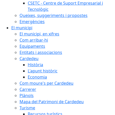
CSETC - Centre de Suport Empresarial i
Tecnològic
Queixes, suggeriments i propostes
Emergències
El municipi
El municipi, en xifres
Com arribar-hi
Equipaments
Entitats i associacions
Cardedeu
Història
L'apunt històric
Economia
Com moure's per Cardedeu
Carrerer
Plànols
Mapa del Patrimoni de Cardedeu
Turisme
Recursos turístics