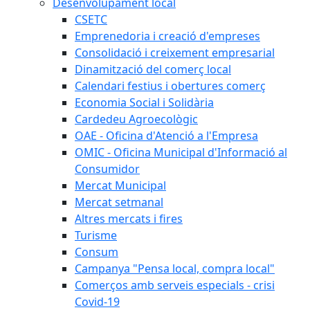
Desenvolupament local
CSETC
Emprenedoria i creació d'empreses
Consolidació i creixement empresarial
Dinamització del comerç local
Calendari festius i obertures comerç
Economia Social i Solidària
Cardedeu Agroecològic
OAE - Oficina d'Atenció a l'Empresa
OMIC - Oficina Municipal d'Informació al
Consumidor
Mercat Municipal
Mercat setmanal
Altres mercats i fires
Turisme
Consum
Campanya "Pensa local, compra local"
Comerços amb serveis especials - crisi
Covid-19