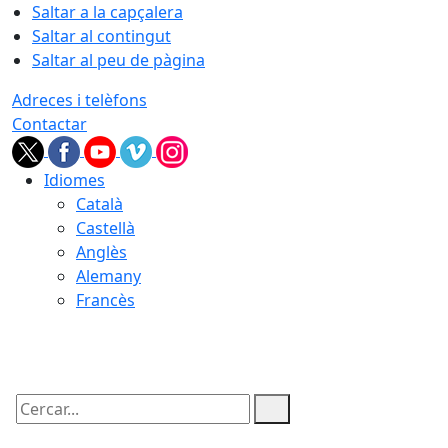
Saltar a la capçalera
Saltar al contingut
Saltar al peu de pàgina
Adreces i telèfons
Contactar
Idiomes
Català
Castellà
Anglès
Alemany
Francès
07.08.2026 | 05:04
Cercar: