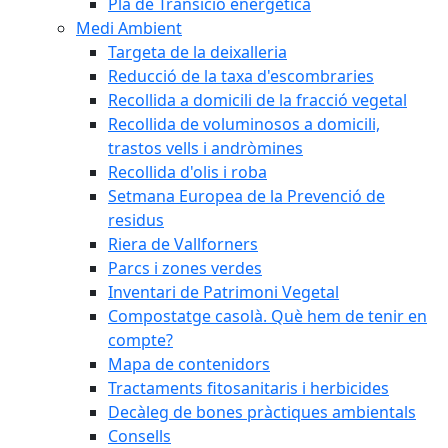
Pla de Transició energètica
Medi Ambient
Targeta de la deixalleria
Reducció de la taxa d'escombraries
Recollida a domicili de la fracció vegetal
Recollida de voluminosos a domicili,
trastos vells i andròmines
Recollida d'olis i roba
Setmana Europea de la Prevenció de
residus
Riera de Vallforners
Parcs i zones verdes
Inventari de Patrimoni Vegetal
Compostatge casolà. Què hem de tenir en
compte?
Mapa de contenidors
Tractaments fitosanitaris i herbicides
Decàleg de bones pràctiques ambientals
Consells