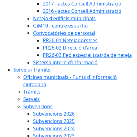
2017 - actes Consell Administració
2016 - actes Consell Administració
Neteja d'edificis municipals
GiM10 - centre esportiu
Convocatòries de personal
PR26-01 Netejadors/res
PR26-02 Direcció d'àrea
PR26-03 Peó especialitzat/da de neteja
Sistema intern d'informació
Serveis i tràmits
Oficines municipals - Punts d'informació
ciutadana
Tràmits
Serveis
Subvencions
Subvencions 2026
Subvencions 2025
Subvencions 2024
Subvencions 2023