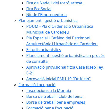
Fira de Nadal i del torró artesà
Fira EcoSocial
Nit de l'Emprenedoria
Planejament i gestió urbanística
POUM - Pla d'Ordenació Urbanística
Municipal de Cardedeu
Pla Especial i Catàleg del Patrimoni
Arquitectònic i Urbanístic de Cardedeu
Estudis urbanístics
Planejament i gestió urbanística en procés
de consulta
Aprovació provisional fitxa Casa Josep Tey,
E-21
Aprovació inicial PMU 19 "Dr. Klein"
Formació i ocupació
Inscripcions a la Mongia
Borsa de treball i Club de feina
Borsa de treball per a empreses
Formació per a l'ocupació