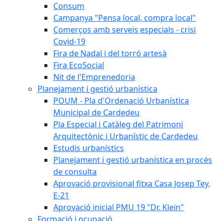
Consum
Campanya "Pensa local, compra local"
Comerços amb serveis especials - crisi
Covid-19
Fira de Nadal i del torró artesà
Fira EcoSocial
Nit de l'Emprenedoria
Planejament i gestió urbanística
POUM - Pla d'Ordenació Urbanística
Municipal de Cardedeu
Pla Especial i Catàleg del Patrimoni
Arquitectònic i Urbanístic de Cardedeu
Estudis urbanístics
Planejament i gestió urbanística en procés
de consulta
Aprovació provisional fitxa Casa Josep Tey,
E-21
Aprovació inicial PMU 19 "Dr. Klein"
Formació i ocupació