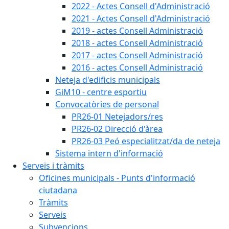
2022 - Actes Consell d'Administració
2021 - Actes Consell d'Administració
2019 - actes Consell Administració
2018 - actes Consell Administració
2017 - actes Consell Administració
2016 - actes Consell Administració
Neteja d'edificis municipals
GiM10 - centre esportiu
Convocatòries de personal
PR26-01 Netejadors/res
PR26-02 Direcció d'àrea
PR26-03 Peó especialitzat/da de neteja
Sistema intern d'informació
Serveis i tràmits
Oficines municipals - Punts d'informació
ciutadana
Tràmits
Serveis
Subvencions