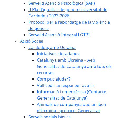
Servei d'Atenció Psicològica (SAP)
II Pla d'igualtat de gènere i diversitat de
Cardedeu 2023-2026
Protocol per a l'abordatge de la violència
de gènere
Servei d'Atenció Integral LGTBI
Acció Social
Cardedeu, amb Ucraïna
Iniciatives ciutadanes
Catalunya amb Ucraïna - web
Generalitat de Catalunya amb tots els
recursos
Com puc ajudar?
Vull cedir un espai per acollir
Informació i emergència (Contacte
Generalitat de Catalunya)
Animals de companyia que arriben
d'Ucraïna - protocol Generalitat
Serveis socials bàsics