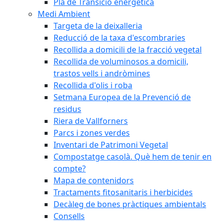
Pla de Transició energètica
Medi Ambient
Targeta de la deixalleria
Reducció de la taxa d'escombraries
Recollida a domicili de la fracció vegetal
Recollida de voluminosos a domicili,
trastos vells i andròmines
Recollida d'olis i roba
Setmana Europea de la Prevenció de
residus
Riera de Vallforners
Parcs i zones verdes
Inventari de Patrimoni Vegetal
Compostatge casolà. Què hem de tenir en
compte?
Mapa de contenidors
Tractaments fitosanitaris i herbicides
Decàleg de bones pràctiques ambientals
Consells