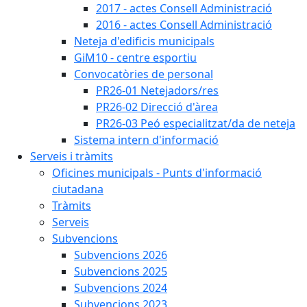
2017 - actes Consell Administració
2016 - actes Consell Administració
Neteja d'edificis municipals
GiM10 - centre esportiu
Convocatòries de personal
PR26-01 Netejadors/res
PR26-02 Direcció d'àrea
PR26-03 Peó especialitzat/da de neteja
Sistema intern d'informació
Serveis i tràmits
Oficines municipals - Punts d'informació
ciutadana
Tràmits
Serveis
Subvencions
Subvencions 2026
Subvencions 2025
Subvencions 2024
Subvencions 2023