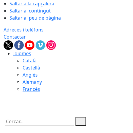
Saltar a la capçalera
Saltar al contingut
Saltar al peu de pàgina
Adreces i telèfons
Contactar
Idiomes
Català
Castellà
Anglès
Alemany
Francès
08.08.2026 | 04:52
Cercar: