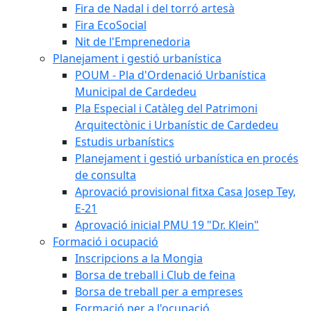
Fira de Nadal i del torró artesà
Fira EcoSocial
Nit de l'Emprenedoria
Planejament i gestió urbanística
POUM - Pla d'Ordenació Urbanística
Municipal de Cardedeu
Pla Especial i Catàleg del Patrimoni
Arquitectònic i Urbanístic de Cardedeu
Estudis urbanístics
Planejament i gestió urbanística en procés
de consulta
Aprovació provisional fitxa Casa Josep Tey,
E-21
Aprovació inicial PMU 19 "Dr. Klein"
Formació i ocupació
Inscripcions a la Mongia
Borsa de treball i Club de feina
Borsa de treball per a empreses
Formació per a l'ocupació