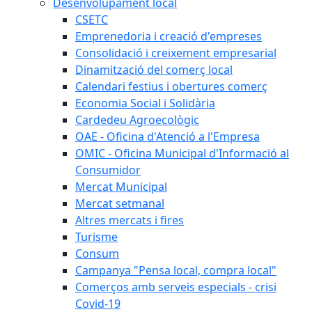
Desenvolupament local
CSETC
Emprenedoria i creació d'empreses
Consolidació i creixement empresarial
Dinamització del comerç local
Calendari festius i obertures comerç
Economia Social i Solidària
Cardedeu Agroecològic
OAE - Oficina d'Atenció a l'Empresa
OMIC - Oficina Municipal d'Informació al
Consumidor
Mercat Municipal
Mercat setmanal
Altres mercats i fires
Turisme
Consum
Campanya "Pensa local, compra local"
Comerços amb serveis especials - crisi
Covid-19