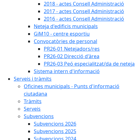
2018 - actes Consell Administració
2017 - actes Consell Administració
2016 - actes Consell Administració
Neteja d'edificis municipals
GiM10 - centre esportiu
Convocatòries de personal
PR26-01 Netejadors/res
PR26-02 Direcció d'àrea
PR26-03 Peó especialitzat/da de neteja
Sistema intern d'informació
Serveis i tràmits
Oficines municipals - Punts d'informació
ciutadana
Tràmits
Serveis
Subvencions
Subvencions 2026
Subvencions 2025
Subvencions 2024