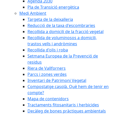
Agenda 2030
Pla de Transició energètica
Medi Ambient
Targeta de la deixalleria
Reducció de la taxa d'escombraries
Recollida a domicili de la fracció vegetal
Recollida de voluminosos a domicili,
trastos vells i andròmines
Recollida d'olis i roba
Setmana Europea de la Prevenció de
residus
Riera de Vallforners
Parcs i zones verdes
Inventari de Patrimoni Vegetal
Compostatge casolà. Què hem de tenir en
compte?
Mapa de contenidors
Tractaments fitosanitaris i herbicides
Decàleg de bones pràctiques ambientals