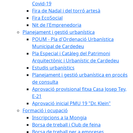
Covid-19
Fira de Nadal i del torró artesà
Fira EcoSocial
Nit de l'Emprenedoria
Planejament i gestió urbanística
POUM - Pla d'Ordenació Urbanística
Municipal de Cardedeu
Pla Especial i Catàleg del Patrimoni
Arquitectònic i Urbanístic de Cardedeu
Estudis urbanístics
Planejament i gestió urbanística en procés
de consulta
Aprovació provisional fitxa Casa Josep Tey,
E-21
Aprovació inicial PMU 19 "Dr. Klein"
Formació i ocupació
Inscripcions a la Mongia
Borsa de treball i Club de feina
Borsa de treball per a empreses