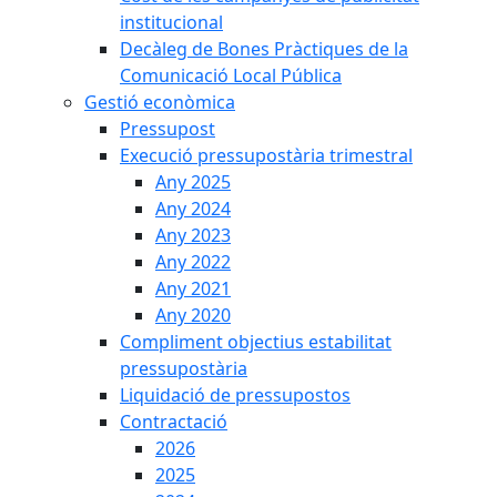
institucional
Decàleg de Bones Pràctiques de la
Comunicació Local Pública
Gestió econòmica
Pressupost
Execució pressupostària trimestral
Any 2025
Any 2024
Any 2023
Any 2022
Any 2021
Any 2020
Compliment objectius estabilitat
pressupostària
Liquidació de pressupostos
Contractació
2026
2025