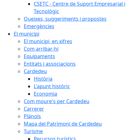
CSETC - Centre de Suport Empresarial i
Tecnològic
Queixes, suggeriments i propostes
Emergències
El municipi
El municipi, en xifres
Com arribar-hi
Equipaments
Entitats i associacions
Cardedeu
Història
L'apunt històric
Economia
Com moure's per Cardedeu
Carrerer
Plànols
Mapa del Patrimoni de Cardedeu
Turisme
Recursos turístics