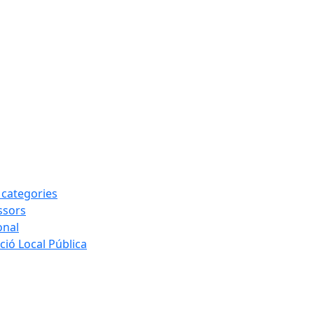
s categories
ssors
onal
ió Local Pública