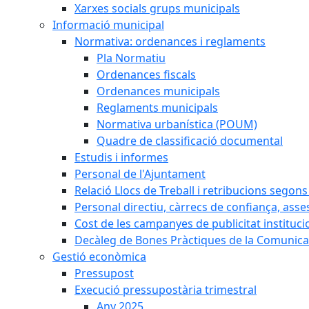
Xarxes socials grups municipals
Informació municipal
Normativa: ordenances i reglaments
Pla Normatiu
Ordenances fiscals
Ordenances municipals
Reglaments municipals
Normativa urbanística (POUM)
Quadre de classificació documental
Estudis i informes
Personal de l'Ajuntament
Relació Llocs de Treball i retribucions segon
Personal directiu, càrrecs de confiança, asse
Cost de les campanyes de publicitat instituci
Decàleg de Bones Pràctiques de la Comunicac
Gestió econòmica
Pressupost
Execució pressupostària trimestral
Any 2025