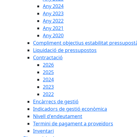
Any 2024
Any 2023
Any 2022
Any 2021
Any 2020
Compliment objectius estabilitat pressupost
Liquidació de pressupostos
Contractació
2026
2025
2024
2023
2022
Encàrrecs de gestió
Indicadors de gestió econòmica
Nivell d'endeutament
Termini de pagament a proveïdors
Inventari