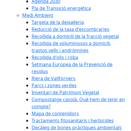
Agenda 2030
Pla de Transició energètica
Medi Ambient
Targeta de la deixalleria
Reducció de la taxa d'escombraries
Recollida a domicili de la fracció vegetal
Recollida de voluminosos a domicili,
trastos vells i andròmines
Recollida d'olis i roba
Setmana Europea de la Prevenció de
residus
Riera de Vallforners
Parcs i zones verdes
Inventari de Patrimoni Vegetal
Compostatge casolà. Què hem de tenir en
compte?
Mapa de contenidors
Tractaments fitosanitaris i herbicides
Decàleg de bones pràctiques ambientals