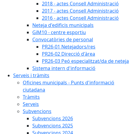
2018 - actes Consell Administració
2017 - actes Consell Administració
2016 - actes Consell Administració
Neteja d'edificis municipals
GiM10 - centre esportiu
Convocatòries de personal
PR26-01 Netejadors/res
PR26-02 Direcció d'àrea
PR26-03 Peó especialitzat/da de neteja
Sistema intern d'informació
Serveis i tràmits
Oficines municipals - Punts d'informació
ciutadana
Tràmits
Serveis
Subvencions
Subvencions 2026
Subvencions 2025
Subvencions 2024