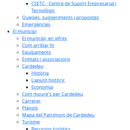
CSETC - Centre de Suport Empresarial i
Tecnològic
Queixes, suggeriments i propostes
Emergències
El municipi
El municipi, en xifres
Com arribar-hi
Equipaments
Entitats i associacions
Cardedeu
Història
L'apunt històric
Economia
Com moure's per Cardedeu
Carrerer
Plànols
Mapa del Patrimoni de Cardedeu
Turisme
Recursos turístics