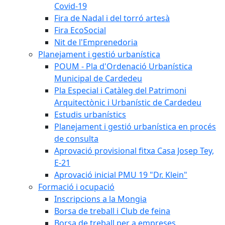
Covid-19
Fira de Nadal i del torró artesà
Fira EcoSocial
Nit de l'Emprenedoria
Planejament i gestió urbanística
POUM - Pla d'Ordenació Urbanística
Municipal de Cardedeu
Pla Especial i Catàleg del Patrimoni
Arquitectònic i Urbanístic de Cardedeu
Estudis urbanístics
Planejament i gestió urbanística en procés
de consulta
Aprovació provisional fitxa Casa Josep Tey,
E-21
Aprovació inicial PMU 19 "Dr. Klein"
Formació i ocupació
Inscripcions a la Mongia
Borsa de treball i Club de feina
Borsa de treball per a empreses