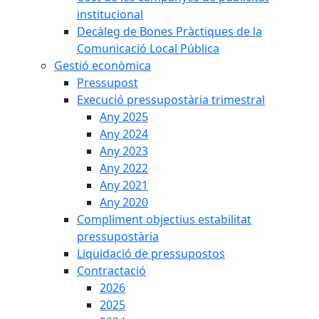
institucional
Decàleg de Bones Pràctiques de la
Comunicació Local Pública
Gestió econòmica
Pressupost
Execució pressupostària trimestral
Any 2025
Any 2024
Any 2023
Any 2022
Any 2021
Any 2020
Compliment objectius estabilitat
pressupostària
Liquidació de pressupostos
Contractació
2026
2025